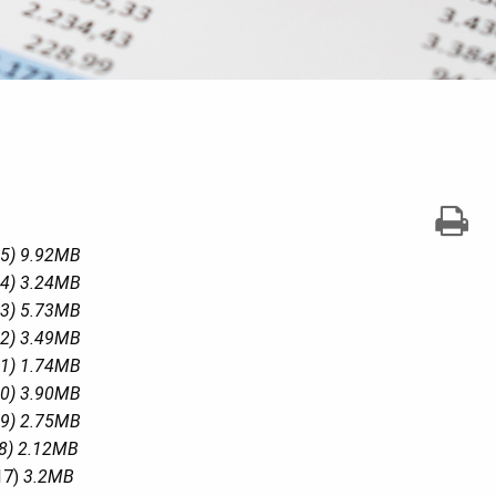
25) 9.92MB
24) 3.24MB
23) 5.73MB
22) 3.49MB
21) 1.74MB
20) 3.90MB
19) 2.75MB
18) 2.12MB
17)
3.2MB