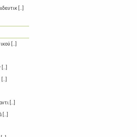
ευτικ [...]
ού [...]
..]
..]
ι [...]
...]