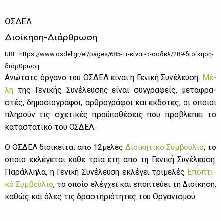
ΟΣΔΕΛ
Διοίκηση-Διάρθρωση
URL: https://www.osdel.gr/el/pages/685-τι-είναι-ο-οσδελ/289-διοίκηση-
διάρθρωση
Ανώ­τα­το όρ­γα­νο του ΟΣ­ΔΕΛ εί­ναι η Γε­νι­κή Συ­νέ­λευ­ση.
Μέ­
λη
της Γε­νι­κής Συ­νέ­λευ­σης εί­ναι συγ­γρα­φείς, με­τα­φρα­
στές, δη­μο­σιο­γρά­φοι, αρ­θρο­γρά­φοι και εκ­δό­τες, οι οποί­οι
πλη­ρούν τις σχε­τι­κές προ­ϋ­πο­θέ­σεις που προ­βλέ­πει το
κα­τα­στα­τι­κό του ΟΣ­ΔΕΛ.
Ο ΟΣ­ΔΕΛ διοι­κεί­ται από 12με­λές
Διοι­κη­τι­κό Συμ­βού­λιο
, το
οποίο εκλέ­γε­ται κά­θε τρία έτη από τη Γε­νι­κή Συ­νέ­λευ­ση.
Πα­ράλ­λη­λα, η Γε­νι­κή Συ­νέ­λευ­ση εκλέ­γει τρι­με­λές
Επο­πτι­
κό Συμ­βού­λιο
, το οποίο ελέγ­χει και επο­πτεύ­ει τη Διοί­κη­ση,
κα­θώς και όλες τις δρα­στη­ριό­τη­τες του Ορ­γα­νι­σμού.