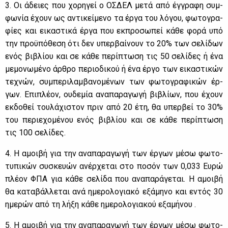
3. Οι άδειες που χο­ρη­γεί ο ΟΣ­ΔΕΛ με­τά από έγ­γρα­φη συμ­
φω­νία έχουν ως αντι­κεί­με­νο τα έρ­γα του λό­γου, φω­το­γρα­
φί­ες και ει­κα­στι­κά έρ­γα που εκ­προ­σω­πεί κά­θε φο­ρά υπό
την προ­ϋ­πό­θε­ση ότι δεν υπερ­βαί­νουν το 20% των σε­λί­δων
ενός βι­βλί­ου και σε κά­θε πε­ρί­πτω­ση τις 50 σε­λί­δες ή ένα
με­μο­νω­μέ­νο άρ­θρο πε­ριο­δι­κού ή ένα έρ­γο των ει­κα­στι­κών
τε­χνών, συ­μπε­ρι­λαμ­βα­νο­μέ­νων των φω­το­γρα­φι­κών έρ­
γων. Επι­πλέ­ον, ου­δε­μία ανα­πα­ρα­γω­γή βι­βλί­ων, που έχουν
εκ­δο­θεί του­λά­χι­στον πριν από 20 έτη, θα υπερ­βεί το 30%
του πε­ριε­χο­μέ­νου ενός βι­βλί­ου και σε κά­θε πε­ρί­πτω­ση
τις 100 σε­λί­δες.
4. Η αμοι­βή για την ανα­πα­ρα­γω­γή των έρ­γων μέ­σω φω­το­
τυ­πι­κών συ­σκευών ανέρ­χε­ται στο πο­σόν των 0,033 Ευ­ρώ
πλέ­ον ΦΠΑ για κά­θε σε­λί­δα που ανα­πα­ρά­γε­ται. Η αμοι­βή
θα κα­τα­βάλ­λε­ται ανά ημε­ρο­λο­για­κό εξά­μη­νο και εντός 30
ημε­ρών από τη λή­ξη κά­θε ημε­ρο­λο­για­κού εξα­μή­νου .
5. Η αμοι­βή για την ανα­πα­ρα­γω­γή των έρ­γων μέ­σω φω­το­