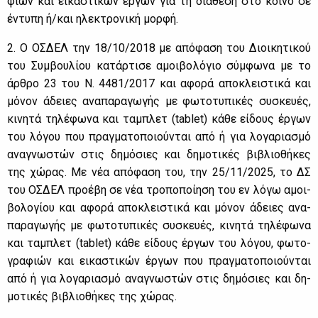
φιών και ει­κα­στι­κών έρ­γων για τη διά­θε­ση στο κοι­νό σε
έντυ­πη ή/και ηλε­κτρο­νι­κή μορ­φή.
2. Ο ΟΣ­ΔΕΛ την 18/10/2018 με από­φα­ση του Διοι­κη­τι­κού
του Συμ­βου­λί­ου κα­τάρ­τι­σε αμοι­βο­λό­γιο σύμ­φω­να με το
άρ­θρο 23 του Ν. 4481/2017 και αφο­ρά απο­κλει­στι­κά και
μό­νον άδειες ανα­πα­ρα­γω­γής με φω­το­τυ­πι­κές συ­σκευ­ές,
κι­νη­τά τη­λέ­φω­να και τα­μπλετ (tablet) κά­θε εί­δους έρ­γων
του λό­γου που πραγ­μα­το­ποιού­νται από ή για λο­γα­ρια­σμό
ανα­γνω­στών στις δη­μό­σιες και δη­μο­τι­κές βι­βλιο­θή­κες
της χώ­ρας. Με νέα από­φα­ση του, την 25/11/2025, το ΔΣ
του ΟΣ­ΔΕΛ προ­έ­βη σε νέα τρο­πο­ποί­η­ση του εν λό­γω αμοι­
βο­λο­γί­ου και αφο­ρά απο­κλει­στι­κά και μό­νον άδειες ανα­
πα­ρα­γω­γής με φω­το­τυ­πι­κές συ­σκευ­ές, κι­νη­τά τη­λέ­φω­να
και τα­μπλετ (tablet) κά­θε εί­δους έρ­γων του λό­γου, φω­το­
γρα­φιών και ει­κα­στι­κών έρ­γων που πραγ­μα­το­ποιού­νται
από ή για λο­γα­ρια­σμό ανα­γνω­στών στις δη­μό­σιες και δη­
μο­τι­κές βι­βλιο­θή­κες της χώ­ρας.