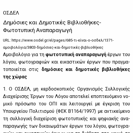
ΟΣΔΕΛ
Δημόσιες και Δημοτικές Βιβλιοθήκες-
Φωτοτυπική Αναπαραγωγή
URL: https://www.osdel.gr/el/pages/685-τι-είναι-ο-οσδελ/1371-
αμοιβολόγια/3803-δημόσιες-και-δημοτικές-βιβλιοθήκες
Αμοι­βο­λό­γιο για τη
φω­το­τυ­πι­κή ανα­πα­ρα­γω­γή
έρ­γων του
λό­γου, φω­το­γρα­φιών και ει­κα­στι­κών έρ­γων που πραγ­μα­
το­ποιεί­ται στις
δη­μό­σιες και δη­μο­τι­κές βι­βλιο­θή­κες
της χώ­ρας
1. Ο ΟΣ­ΔΕΛ, μη κερ­δο­σκο­πι­κός Ορ­γα­νι­σμός Συλ­λο­γι­κής
Δια­χεί­ρι­σης Έρ­γων του Λό­γου απο­τε­λεί επο­πτευό­με­νο νο­
μι­κό πρό­σω­πο του ΟΠΙ και λει­τουρ­γεί με έγκρι­ση του
Υπουρ­γεί­ου Πο­λι­τι­σμού (ΦΕΚ Β1164/1997) με αντι­κεί­με­νο
τη συλ­λο­γι­κή δια­χεί­ρι­ση φω­το­τυ­πι­κής και ψη­φια­κής ανα­
πα­ρα­γω­γής των δι­καιω­μά­των έρ­γων του λό­γου, φω­το­γρα­