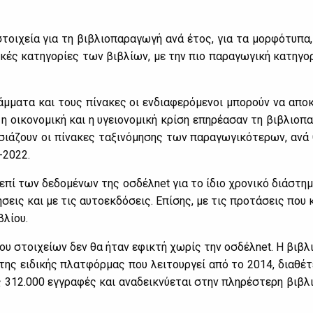
ι στοι­χεία για τη βι­βλιο­πα­ρα­γω­γή ανά έτος, για τα μορ­φό­τυ­
κές κα­τη­γο­ρί­ες των βι­βλί­ων, με την πιο πα­ρα­γω­γι­κή κα­τη­γο­
άμ­μα­τα και τους πί­να­κες οι εν­δια­φε­ρό­με­νοι μπο­ρούν να απο­
ι­κο­νο­μι­κή και η υγειο­νο­μι­κή κρί­ση επη­ρέ­α­σαν τη βι­βλιο­πα
­σιά­ζουν οι πί­να­κες τα­ξι­νό­μη­σης των πα­ρα­γω­γι­κό­τε­ρων, ανά θ
9-2022.
, επί των δε­δο­μέ­νων της οσ­δέ­λnet για το ίδιο χρο­νι­κό διά­στ
ή­σεις και με τις αυ­το­εκ­δό­σεις. Επί­σης, με τις προ­τά­σεις που κ
βλί­ου.
υ στοι­χεί­ων δεν θα ήταν εφι­κτή χω­ρίς την οσ­δέ­λnet. Η βι­βλιο­γ
ης ει­δι­κής πλατ­φόρ­μας που λει­τουρ­γεί από το 2014, δια­θέ­τει
ς 312.000 εγ­γρα­φές και ανα­δει­κνύ­ε­ται στην πλη­ρέ­στε­ρη βι­βλι