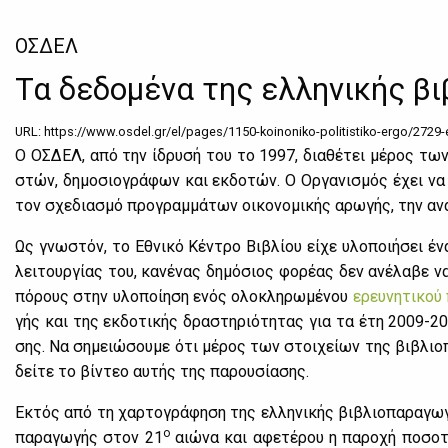
ΟΣΔΕΛ
Τα δεδομένα της ελληνικής β
URL: https://www.osdel.gr/el/pages/1150-koinoniko-politistiko-ergo/2729-
Ο ΟΣ­ΔΕΛ, από την ίδρυ­σή του το 1997, δια­θέ­τει μέ­ρος των 
στών, δη­μο­σιο­γρά­φων και εκ­δο­τών. Ο Ορ­γα­νι­σμός έχει να 
τον σχε­δια­σμό προ­γραμ­μά­των οι­κο­νο­μι­κής αρω­γής, την ανά
Ως γνω­στόν, το Εθνι­κό Κέ­ντρο Βι­βλί­ου εί­χε υλο­ποι­ή­σει έ
λει­τουρ­γί­ας του, κα­νέ­νας δη­μό­σιος φο­ρέ­ας δεν ανέ­λα­βε 
πό­ρους στην υλο­ποί­η­ση ενός ολο­κλη­ρω­μέ­νου
ερευ­νη­τι­κού
γής και της εκ­δο­τι­κής δρα­στη­ριό­τη­τας για τα έτη 2009-2022,
σης. Να ση­μειώ­σου­με ότι μέ­ρος των στοι­χεί­ων της βι­βλιο­
δεί­τε το βί­ντεο αυ­τής της πα­ρου­σί­α­σης.
Εκτός από τη χαρ­το­γρά­φη­ση της ελ­λη­νι­κής βι­βλιο­πα­ρα­γω­
ο
πα­ρα­γω­γής στον 21
αιώ­να και αφε­τέ­ρου η πα­ρο­χή πο­σο­τι