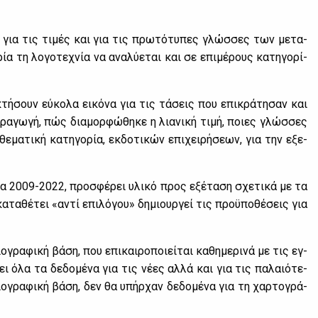
πα, για τις τι­μές και για τις πρω­τό­τυ­πες γλώσ­σες των με­τα­
ρία τη λο­γο­τε­χνία να ανα­λύ­ε­ται και σε επι­μέ­ρους κα­τη­γο­ρί­
κτή­σουν εύ­κο­λα ει­κό­να για τις τά­σεις που επι­κρά­τη­σαν και
­ρα­γω­γή, πώς δια­μορ­φώ­θη­κε η λια­νι­κή τι­μή, ποιες γλώσ­σες
ε­μα­τι­κή κα­τη­γο­ρία, εκ­δο­τι­κών επι­χει­ρή­σε­ων, για την εξε­
η­μα 2009-2022, προ­σφέ­ρει υλι­κό προς εξέ­τα­ση σχε­τι­κά με τα
α­τα­θέ­τει «αντί επι­λό­γου» δη­μιουρ­γεί τις προ­ϋ­πο­θέ­σεις για
ρα­φι­κή βά­ση, που επι­και­ρο­ποιεί­ται κα­θη­με­ρι­νά με τις εγ­
 όλα τα δε­δο­μέ­να για τις νέ­ες αλ­λά και για τις πα­λαιό­τε­
ο­γρα­φι­κή βά­ση, δεν θα υπήρ­χαν δε­δο­μέ­να για τη χαρ­το­γρά­