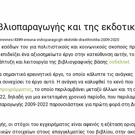
ιβλιοπαραγωγής και της εκδοτι
erevnes/4389-ereuna-vivlioparagogh-ekdotiki-drasthriotita-2009-2020
εσό­δων του για πο­λι­τι­στι­κούς και κοι­νω­νι­κούς σκο­πούς π
επι­δεί­ξει ένα αξιο­ση­μεί­ω­το έρ­γο στην κα­τεύ­θυν­ση αυ­τήν, τ
­πτυ­ξη και λει­τουρ­γία της βι­βλιο­γρα­φι­κής βά­σης
οσ­δέ­λnet
.
να ση­μα­ντι­κό ερευ­νη­τι­κό έρ­γο, το οποίο κά­λυ­πτε τις ανά­γκε
να συ­νε­χί­σει το έρ­γο αυ­τό. Η ανά­γκη να κα­λυ­φθεί το κε­νό π
 προ­γράμ­μα­τος
, το οποίο πε­ρι­λαμ­βά­νει με­τα­ξύ άλ­λων και τη 
 δη­λα­δή για μια εκτε­τα­μέ­νη χρο­νι­κά πε­ρί­ο­δο, που πε­ρι­λαμ­
πα­ρα­γω­γής 2009-2022 πα­ρου­σιά­στη­κε για πρώ­τη φο­ρά στη Διε­
γής, οι στό­χοι του εγ­χει­ρή­μα­τος εί­ναι αφε­νός η εξέ­τα­ση ορ
­κών στοι­χεί­ων στους επαγ­γελ­μα­τί­ες του βι­βλί­ου, στην ακα­δη