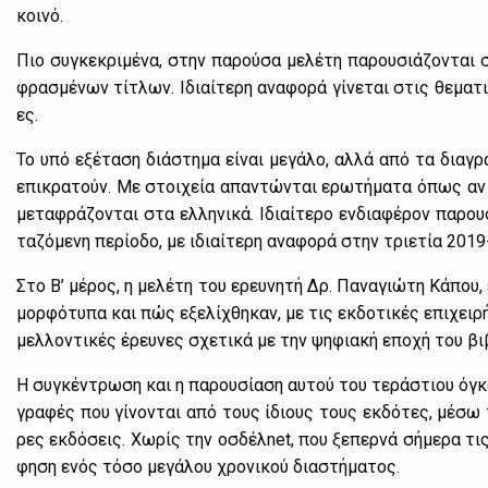
κοι­νό.
Πιο συ­γκε­κρι­μέ­να, στην πα­ρού­σα με­λέ­τη πα­ρου­σιά­ζο­ντα
φρα­σμέ­νων τί­τλων. Ιδιαί­τε­ρη ανα­φο­ρά γί­νε­ται στις θε­μα­τι­
ες.
Το υπό εξέ­τα­ση διά­στη­μα εί­ναι με­γά­λο, αλ­λά από τα δια­γρ
επι­κρα­τούν. Με στοι­χεία απα­ντώ­νται ερω­τή­μα­τα όπως αν η ο
με­τα­φρά­ζο­νται στα ελ­λη­νι­κά. Ιδιαί­τε­ρο εν­δια­φέ­ρον πα­ρου
τα­ζό­με­νη πε­ρί­ο­δο, με ιδιαί­τε­ρη ανα­φο­ρά στην τριε­τία 201
Στο Β’ μέ­ρος, η με­λέ­τη του ερευ­νη­τή Δρ. Πα­να­γιώ­τη Κά­που
μορ­φό­τυ­πα και πώς εξε­λί­χθη­καν, με τις εκ­δο­τι­κές επι­χει­ρ
μελ­λο­ντι­κές έρευ­νες σχε­τι­κά με την ψη­φια­κή επο­χή του βι­
Η συ­γκέ­ντρω­ση και η πα­ρου­σί­α­ση αυ­τού του τε­ρά­στιου όγκο
γρα­φές που γί­νο­νται από τους ίδιους τους εκ­δό­τες, μέ­σω τ
ρες εκ­δό­σεις. Χω­ρίς την οσ­δέ­λnet, που ξε­περ­νά σή­με­ρα τι
φη­ση ενός τό­σο με­γά­λου χρο­νι­κού δια­στή­μα­τος.