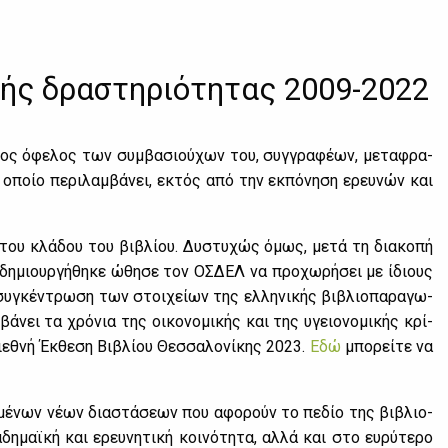
κής δραστηριότητας 2009-2022
ρος όφε­λος των συμ­βα­σιού­χων του, συγ­γρα­φέ­ων, με­τα­φρα­
ο οποίο πε­ρι­λαμ­βά­νει, εκτός από την εκ­πό­νη­ση ερευ­νών και
ς του κλά­δου του βι­βλί­ου. Δυ­στυ­χώς όμως, με­τά τη δια­κο­πή
ου δη­μιουρ­γή­θη­κε ώθη­σε τον ΟΣ­ΔΕΛ να προ­χω­ρή­σει με ίδιους
συ­γκέ­ντρω­ση των στοι­χεί­ων της ελ­λη­νι­κής βι­βλιο­πα­ρα­γω­
βά­νει τα χρό­νια της οι­κο­νο­μι­κής και της υγειο­νο­μι­κής κρί­
θνή Έκ­θε­ση Βι­βλί­ου Θεσ­σα­λο­νί­κης 2023.
Εδώ
μπο­ρεί­τε να
ι­σμέ­νων νέ­ων δια­στά­σε­ων που αφο­ρούν το πε­δίο της βι­βλιο­
­μαϊ­κή και ερευ­νη­τι­κή κοι­νό­τη­τα, αλ­λά και στο ευ­ρύ­τε­ρο