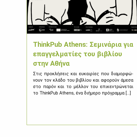
ThinkPub Athens: Σεμινάρια για
επαγγελματίες του βιβλίου
στην Αθήνα
Στις προ­κλή­σεις και ευ­και­ρί­ες που δια­μορ­φώ­
νουν τον κλά­δο του βι­βλί­ου και αφο­ρούν άμε­σα
στο πα­ρόν και το μέλ­λον του επι­κε­ντρώ­νε­ται
το ThinkPub Athens, ένα δι­ή­με­ρο πρό­γραμ­μα [...]