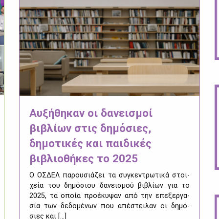
Αυξήθηκαν οι δανεισμοί
βιβλίων στις δημόσιες,
δημοτικές και παιδικές
βιβλιοθήκες το 2025
Ο ΟΣ­ΔΕΛ πα­ρου­σιά­ζει τα συ­γκε­ντρω­τι­κά στοι­
χεία του δη­μό­σιου δα­νει­σμού βι­βλί­ων για το
2025, τα οποία προ­έ­κυ­ψαν από την επε­ξερ­γα­
σία των δε­δο­μέ­νων που απέ­στει­λαν οι δη­μό­
σιες και [...]