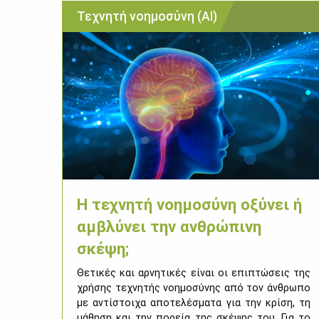
Τεχνητή νοημοσύνη (ΑΙ)
Η τεχνητή νοημοσύνη οξύνει ή
αμβλύνει την ανθρώπινη
σκέψη;
Θε­τι­κές και αρ­νη­τι­κές εί­ναι οι επι­πτώ­σεις της
χρή­σης τε­χνη­τής νοη­μο­σύ­νης από τον άν­θρω­πο
με αντί­στοι­χα απο­τε­λέ­σμα­τα για την κρί­ση, τη
μά­θη­ση και την πο­ρεία της σκέ­ψης του. Για το