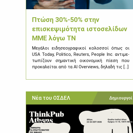
Πτώση 30%-50% στην
επισκεψιμότητα ιστοσελίδων
ΜΜΕ λόγω ΤΝ
Με­γά­λοι ει­δη­σε­ο­γρα­φι­κοί κο­λοσ­σοί όπως οι
USA Today, Politico, Reuters, People Inc. αντι­με­
τω­πί­ζουν ση­μα­ντι­κή οι­κο­νο­μι­κή πί­ε­ση που
προ­κα­λεί­ται από τα AI Overviews, δη­λα­δή τις [...]
Νέα του ΟΣΔΕΛ
Δημιουργοί