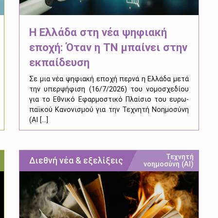
Η Ελλάδα στη νέα ψηφιακή
εποχή: Όταν η ΤΝ μπαίνει στην
εκπαίδευση
Σε μια νέα ψη­φια­κή επο­χή περ­νά η Ελ­λά­δα με­τά
την υπερ­ψή­φι­ση (16/7/2026) του νο­μο­σχε­δί­ου
για το Εθνι­κό Εφαρ­μο­στι­κό Πλαί­σιο του ευ­ρω­
παϊ­κού Κα­νο­νι­σμού για την Τε­χνη­τή Νοη­μο­σύ­νη
(AI [...]
Τεχνητή
Διεθνή νέα & εξελίξεις
νοημοσύνη (ΑΙ)