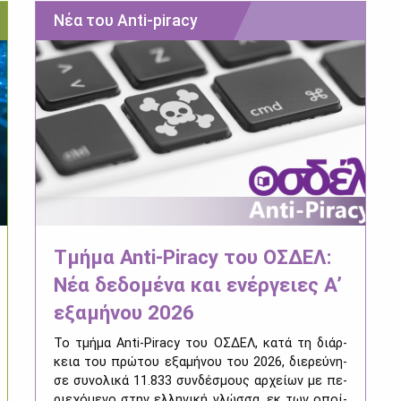
Νέα του Anti-piracy
Τμήμα Anti-Piracy του ΟΣΔΕΛ:
Νέα δεδομένα και ενέργειες Α’
εξαμήνου 2026
Το τμή­μα Anti-Piracy του ΟΣ­ΔΕΛ, κα­τά τη διάρ­
κεια του πρώ­του εξα­μή­νου του 2026, διε­ρεύ­νη­
σε συ­νο­λι­κά 11.833 συν­δέ­σμους αρ­χεί­ων με πε­
ριε­χό­με­νο στην ελ­λη­νι­κή γλώσ­σα, εκ των οποί­