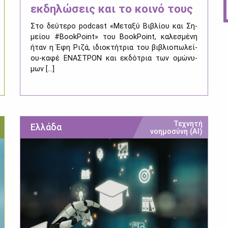
εκδηλώσεις και το κοινό τους
Στο δεύ­τε­ρο podcast «Με­τα­ξύ Βι­βλί­ου και Ση­
μεί­ου #BookPoint» του BookPoint, κα­λε­σμέ­νη
ήταν η Έφη Ρι­ζά, ιδιο­κτή­τρια του βι­βλιο­πω­λεί­
ου-κα­φέ ΕΝΑ­ΣΤΡΟΝ και εκ­δό­τρια των ομώ­νυ­
μων [...]
Τεχνητή
Ελλάδα
νοημοσύνη (ΑΙ)