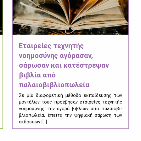
Εταιρείες τεχνητής
νοημοσύνης αγόρασαν,
σάρωσαν και κατέστρεψαν
βιβλία από
παλαιοβιβλιοπωλεία
Σε μία δια­φο­ρε­τι­κή μέ­θο­δο εκ­παί­δευ­σης των
μο­ντέ­λων τους προ­έ­βη­σαν εται­ρεί­ες τε­χνη­τής
νοη­μο­σύ­νης: την αγο­ρά βι­βλί­ων από πα­λαιο­βι­
βλιο­πω­λεία, έπει­τα την ψη­φια­κή σά­ρω­ση των
εκ­δό­σε­ων [...]