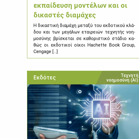
εκπαίδευση μοντέλων και οι
δικαστές διαμάχες
Η δι­κα­στι­κή δια­μά­χη με­τα­ξύ του εκ­δο­τι­κού κλά­
δου και των με­γά­λων εται­ρειών τε­χνη­τής νοη­
μο­σύ­νης βρί­σκε­ται σε κα­θο­ρι­στι­κό στά­διο κα­
θώς οι εκ­δο­τι­κοί οί­κοι Hachette Book Group,
Cengage [...]
Τεχνητή
Εκδότες
νοημοσύνη (ΑΙ)