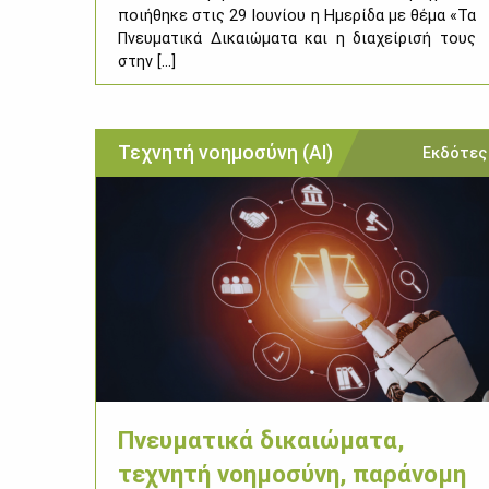
ποι­ή­θη­κε στις 29 Ιου­νί­ου η Ημε­ρί­δα με θέ­μα «Τα
Πνευ­μα­τι­κά Δι­καιώ­μα­τα και η δια­χεί­ρι­σή τους
στην [...]
Τεχνητή νοημοσύνη (ΑΙ)
Εκδότες
Πνευματικά δικαιώματα,
τεχνητή νοημοσύνη, παράνομη