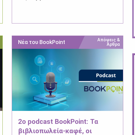
Απόψεις &
Νέα του BookPoint
Άρθρα
2ο podcast BookPoint: Τα
βιβλιοπωλεία-καφέ, οι