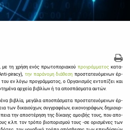
, με τη χρή­ση ενός πρω­το­πο­ρια­κού
προ­γράμ­μα­τος
κα­τα­
Anti-piracy),
την πα­ρά­νο­μη διά­θε­ση
προ­στα­τευό­με­νων έρ­
 του εν λό­γω προ­γράμ­μα­τος, ο Ορ­γα­νι­σμός εντο­πί­ζει και
­τη­μέ­να αρ­χεία βι­βλί­ων ή τα απο­σπά­σμα­τα αυ­τών.
έ­να βι­βλία, με­γά­λα απο­σπά­σμα­τα προ­στα­τευό­με­νων έρ­
ια των δι­καιού­χων, συγ­γρα­φέ­ων, ει­κο­νο­γρά­φων, δη­μιουρ­
έ­πεια την απο­στέ­ρη­ση της δί­και­ης αμοι­βής τους, που απο­
­φους κ.λπ. τον τρό­πο βιο­πο­ρι­σμού τους -σε ορι­σμέ­νες των
κ­δό­τες, τον μο­να­δι­κό τρό­πο από­σβε­σης των επεν­δύ­σε­ών