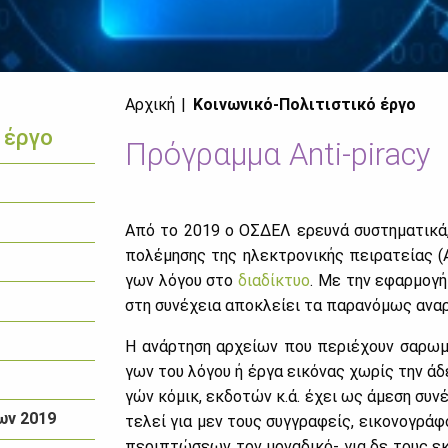
Αρχική
Κοινωνικό-Πολιτιστικό έργο
 έργο
Πρόγραμμα Anti-piracy
Από το 2019 ο ΟΣ­ΔΕΛ ερευ­νά συ­στη­μα­τι­κά
πο­λέ­μη­σης της ηλε­κτρο­νι­κής πει­ρα­τεί­ας (
γων λό­γου στο
δια­δί­κτυο
. Με την εφαρ­μο­γή
στη συ­νέ­χεια απο­κλεί­ει τα πα­ρα­νό­μως αναρ
Η ανάρ­τη­ση αρ­χεί­ων που πε­ριέ­χουν σα­ρω­μ
γων του λό­γου ή έρ­γα ει­κό­νας χω­ρίς την άδε
γών κό­μικ, εκ­δο­τών κ.ά. έχει ως άμε­ση συ­ν
ων 2019
τε­λεί για μεν τους συγ­γρα­φείς, ει­κο­νο­γρά
πε­ρι­πτώ­σε­ων τον μο­να­δι­κό- για δε τους ε