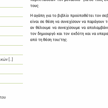
τους.
Η αγά­πη για το βι­βλίο προ­ϋ­πο­θέ­τει τον σε
εί­ναι σε θέ­ση να συ­νε­χί­σουν να πα­ρά­γουν τ
αν θέ­λου­με να συ­νε­χί­σου­με να απο­λαμ­βά­
τον δη­μιουρ­γό και τον εκ­δό­τη και να υπε­ρα­
από τη θέ­ση του/της.
ν [...]
που