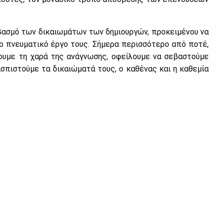
­βα­σμό των δι­καιω­μά­των των δη­μιουρ­γών, προ­κει­μέ­νου να
ο πνευ­μα­τι­κό έρ­γο τους. Σή­με­ρα πε­ρισ­σό­τε­ρο από πο­τέ,
νου­με τη χα­ρά της ανά­γνω­σης, οφεί­λου­με να σε­βα­στού­με
σπι­στού­με τα δι­καιώ­μα­τά τους, ο κα­θέ­νας και η κα­θε­μία