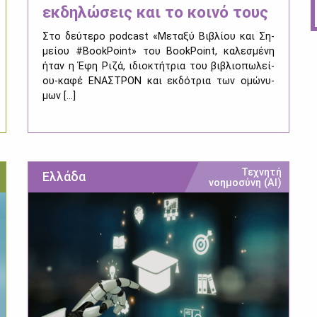
εκδηλώσεις και το κοινό τους
Στο δεύ­τε­ρο podcast «Με­τα­ξύ Βι­βλί­ου και Ση­
μεί­ου #BookPoint» του BookPoint, κα­λε­σμέ­νη
ήταν η Έφη Ρι­ζά, ιδιο­κτή­τρια του βι­βλιο­πω­λεί­
ου-κα­φέ ΕΝΑ­ΣΤΡΟΝ και εκ­δό­τρια των ομώ­νυ­
μων [...]
Τεχνητή
Ελλάδα
νοημοσύνη (ΑΙ)