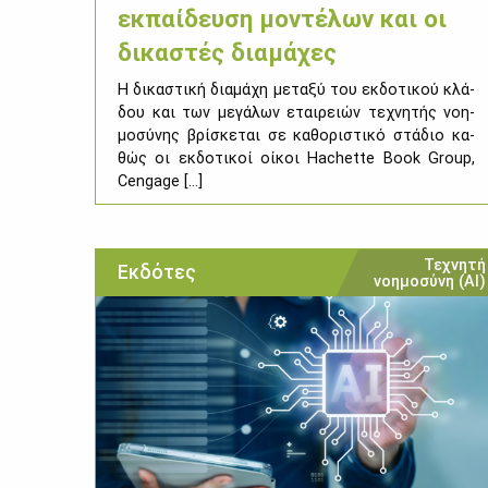
εκπαίδευση μοντέλων και οι
δικαστές διαμάχες
Η δι­κα­στι­κή δια­μά­χη με­τα­ξύ του εκ­δο­τι­κού κλά­
δου και των με­γά­λων εται­ρειών τε­χνη­τής νοη­
μο­σύ­νης βρί­σκε­ται σε κα­θο­ρι­στι­κό στά­διο κα­
θώς οι εκ­δο­τι­κοί οί­κοι Hachette Book Group,
Cengage [...]
Τεχνητή
Εκδότες
νοημοσύνη (ΑΙ)