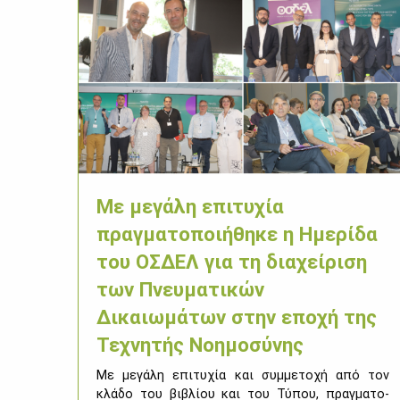
Με μεγάλη επιτυχία
πραγματοποιήθηκε η Ημερίδα
του ΟΣΔΕΛ για τη διαχείριση
των Πνευματικών
Δικαιωμάτων στην εποχή της
Τεχνητής Νοημοσύνης
Με με­γά­λη επι­τυ­χία και συμ­με­το­χή από τον
κλά­δο του βι­βλί­ου και του Τύ­που, πραγ­μα­το­