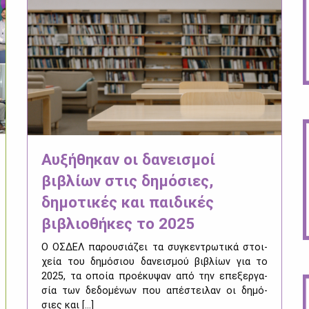
Αυξήθηκαν οι δανεισμοί
βιβλίων στις δημόσιες,
δημοτικές και παιδικές
βιβλιοθήκες το 2025
Ο ΟΣ­ΔΕΛ πα­ρου­σιά­ζει τα συ­γκε­ντρω­τι­κά στοι­
χεία του δη­μό­σιου δα­νει­σμού βι­βλί­ων για το
2025, τα οποία προ­έ­κυ­ψαν από την επε­ξερ­γα­
σία των δε­δο­μέ­νων που απέ­στει­λαν οι δη­μό­
σιες και [...]