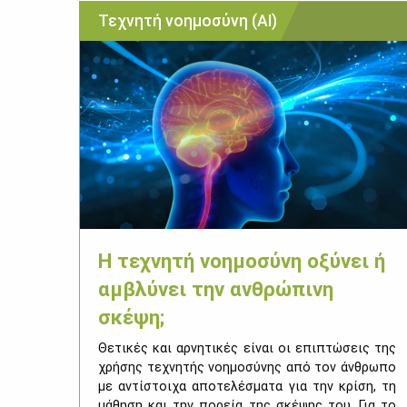
Τεχνητή νοημοσύνη (ΑΙ)
Η τεχνητή νοημοσύνη οξύνει ή
αμβλύνει την ανθρώπινη
σκέψη;
Θε­τι­κές και αρ­νη­τι­κές εί­ναι οι επι­πτώ­σεις της
χρή­σης τε­χνη­τής νοη­μο­σύ­νης από τον άν­θρω­πο
με αντί­στοι­χα απο­τε­λέ­σμα­τα για την κρί­ση, τη
μά­θη­ση και την πο­ρεία της σκέ­ψης του. Για το