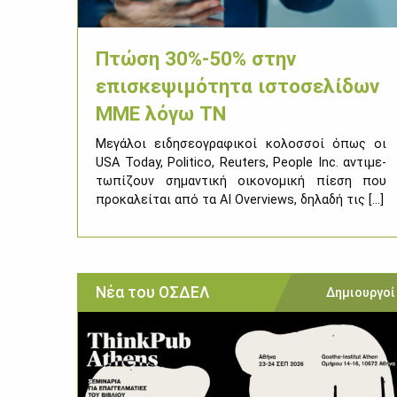
Πτώση 30%-50% στην
επισκεψιμότητα ιστοσελίδων
ΜΜΕ λόγω ΤΝ
Με­γά­λοι ει­δη­σε­ο­γρα­φι­κοί κο­λοσ­σοί όπως οι
USA Today, Politico, Reuters, People Inc. αντι­με­
τω­πί­ζουν ση­μα­ντι­κή οι­κο­νο­μι­κή πί­ε­ση που
προ­κα­λεί­ται από τα AI Overviews, δη­λα­δή τις [...]
Νέα του ΟΣΔΕΛ
Δημιουργοί