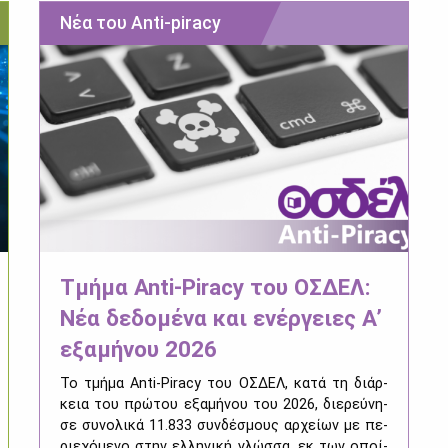
Νέα του Anti-piracy
Τμήμα Anti-Piracy του ΟΣΔΕΛ:
Νέα δεδομένα και ενέργειες Α’
εξαμήνου 2026
Το τμή­μα Anti-Piracy του ΟΣ­ΔΕΛ, κα­τά τη διάρ­
κεια του πρώ­του εξα­μή­νου του 2026, διε­ρεύ­νη­
σε συ­νο­λι­κά 11.833 συν­δέ­σμους αρ­χεί­ων με πε­
ριε­χό­με­νο στην ελ­λη­νι­κή γλώσ­σα, εκ των οποί­