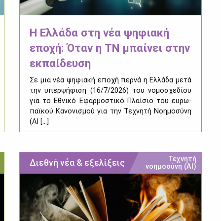
Η Ελλάδα στη νέα ψηφιακή
εποχή: Όταν η ΤΝ μπαίνει στην
εκπαίδευση
Σε μια νέα ψη­φια­κή επο­χή περ­νά η Ελ­λά­δα με­τά
την υπερ­ψή­φι­ση (16/7/2026) του νο­μο­σχε­δί­ου
για το Εθνι­κό Εφαρ­μο­στι­κό Πλαί­σιο του ευ­ρω­
παϊ­κού Κα­νο­νι­σμού για την Τε­χνη­τή Νοη­μο­σύ­νη
(AI [...]
Τεχνητή
Διεθνή νέα & εξελίξεις
νοημοσύνη (ΑΙ)