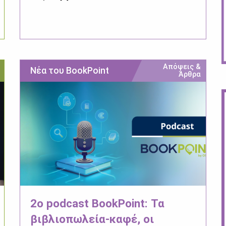
Απόψεις &
Νέα του BookPoint
Άρθρα
2ο podcast BookPoint: Τα
βιβλιοπωλεία-καφέ, οι