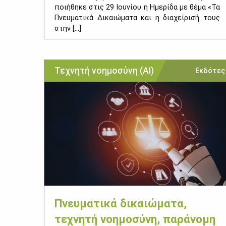
ποι­ή­θη­κε στις 29 Ιου­νί­ου η Ημε­ρί­δα με θέ­μα «Τα
Πνευ­μα­τι­κά Δι­καιώ­μα­τα και η δια­χεί­ρι­σή τους
στην [...]
Τεχνητή νοημοσύνη (ΑΙ)
Εκδότες
Πνευματικά δικαιώματα,
τεχνητή νοημοσύνη, παράνομη