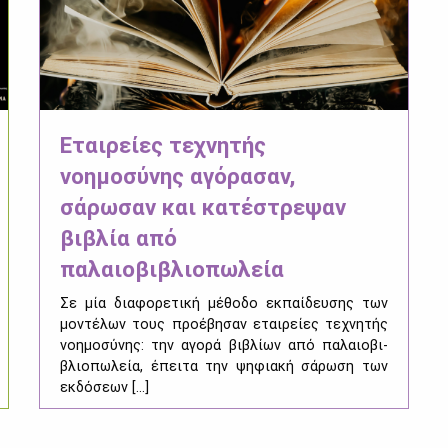
Εταιρείες τεχνητής
νοημοσύνης αγόρασαν,
σάρωσαν και κατέστρεψαν
βιβλία από
παλαιοβιβλιοπωλεία
Σε μία δια­φο­ρε­τι­κή μέ­θο­δο εκ­παί­δευ­σης των
μο­ντέ­λων τους προ­έ­βη­σαν εται­ρεί­ες τε­χνη­τής
νοη­μο­σύ­νης: την αγο­ρά βι­βλί­ων από πα­λαιο­βι­
βλιο­πω­λεία, έπει­τα την ψη­φια­κή σά­ρω­ση των
εκ­δό­σε­ων [...]