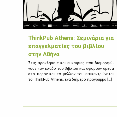
ThinkPub Athens: Σεμινάρια για
επαγγελματίες του βιβλίου
στην Αθήνα
Στις προ­κλή­σεις και ευ­και­ρί­ες που δια­μορ­φώ­
νουν τον κλά­δο του βι­βλί­ου και αφο­ρούν άμε­σα
στο πα­ρόν και το μέλ­λον του επι­κε­ντρώ­νε­ται
το ThinkPub Athens, ένα δι­ή­με­ρο πρό­γραμ­μα [...]