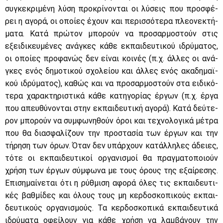
συ­γκε­κρι­μέ­νη λύ­ση προ­κρί­νο­νται οι λύ­σεις που προ­σφέ­
ρει η αγο­ρά, οι οποί­ες έχουν και πε­ρισ­σό­τε­ρα πλε­ο­νε­κτή­
μα­τα. Κα­τά πρώ­τον μπο­ρούν να προ­σαρ­μο­στούν στις
εξει­δι­κευ­μέ­νες ανά­γκες κά­θε εκ­παι­δευ­τι­κού ιδρύ­μα­τος,
οι οποί­ες προ­φα­νώς δεν εί­ναι κοι­νές (π.χ. άλ­λες οι ανά­
γκες ενός δη­μο­τι­κού σχο­λεί­ου και άλ­λες ενός ακα­δη­μαϊ­
κού ιδρύ­μα­τος), κα­θώς και να προ­σαρ­μο­στούν στα ει­δι­κό­
τε­ρα χα­ρα­κτη­ρι­στι­κά κά­θε κα­τη­γο­ρί­ας έρ­γων (π.χ. έρ­γα
που απευ­θύ­νο­νται στην εκ­παι­δευ­τι­κή αγο­ρά). Κα­τά δεύ­τε­
ρον μπο­ρούν να συμ­φω­νη­θούν όροι και τε­χνο­λο­γι­κά μέ­τρα
που θα δια­σφα­λί­ζουν την προ­στα­σία των έρ­γων και την
τή­ρη­ση των όρων. Όταν δεν υπάρ­χουν κα­τάλ­λη­λες άδειες,
τό­τε οι εκ­παι­δευ­τι­κοί ορ­γα­νι­σμοί θα πραγ­μα­το­ποιούν
χρή­ση των έρ­γων σύμ­φω­να με τους όρους της εξαί­ρε­σης.
Επι­ση­μαί­νε­ται ότι η ρύθ­μι­ση αφο­ρά όλες τις εκ­παι­δευ­τι­
κές βαθ­μί­δες και όλους τους μη κερ­δο­σκο­πι­κούς εκ­παι­
δευ­τι­κούς ορ­γα­νι­σμούς. Τα κερ­δο­σκο­πι­κά εκ­παι­δευ­τι­κά
ιδρύ­μα­τα οφεί­λουν για κά­θε χρή­ση να λαμ­βά­νουν την