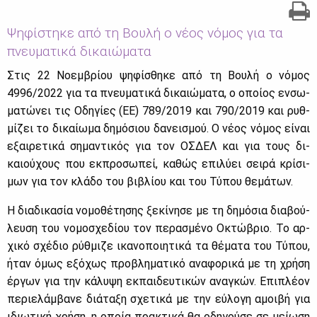
Ψηφίστηκε από τη Βουλή ο νέος νόμος για τα
πνευματικά δικαιώματα
Στις 22 Νο­εμ­βρί­ου ψη­φί­σθη­κε από τη Βου­λή ο νό­μος
4996/2022 για τα πνευ­μα­τι­κά δι­καιώ­μα­τα, ο οποί­ος εν­σω­
μα­τώ­νει τις Οδη­γί­ες (ΕΕ) 789/2019 και 790/2019 και ρυθ­
μί­ζει το δι­καί­ω­μα δη­μό­σιου δα­νει­σμού. Ο νέ­ος νό­μος εί­ναι
εξαι­ρε­τι­κά ση­μα­ντι­κός για τον ΟΣ­ΔΕΛ και για τους δι­
καιού­χους που εκ­προ­σω­πεί, κα­θώς επι­λύ­ει σει­ρά κρί­σι­
μων για τον κλά­δο του βι­βλί­ου και του Τύ­που θε­μά­των.
Η δια­δι­κα­σία νο­μο­θέ­τη­σης ξε­κί­νη­σε με τη δη­μό­σια δια­βού­
λευ­ση του νο­μο­σχε­δί­ου τον πε­ρα­σμέ­νο Οκτώ­βριο. Το αρ­
χι­κό σχέ­διο ρύθ­μι­ζε ικα­νο­ποι­η­τι­κά τα θέ­μα­τα του Τύ­που,
ήταν όμως εξό­χως προ­βλη­μα­τι­κό ανα­φο­ρι­κά με τη χρή­ση
έρ­γων για την κά­λυ­ψη εκ­παι­δευ­τι­κών ανα­γκών. Επι­πλέ­ον
πε­ριε­λάμ­βα­νε διά­τα­ξη σχε­τι­κά με την εύ­λο­γη αμοι­βή για
ιδιω­τι­κή χρή­ση, η οποία πρα­κτι­κά θα οδη­γού­σε σε μεί­ω­ση