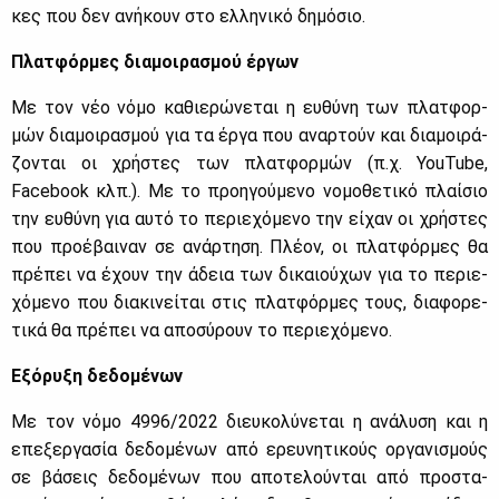
κες που δεν ανή­κουν στο ελ­λη­νι­κό δη­μό­σιο.
Πλατ­φόρ­μες δια­μοι­ρα­σμού έρ­γων
Με τον νέο νό­μο κα­θιε­ρώ­νε­ται η ευ­θύ­νη των πλατ­φορ­
μών δια­μοι­ρα­σμού για τα έρ­γα που αναρ­τούν και δια­μοι­ρά­
ζο­νται οι χρή­στες των πλατ­φορ­μών (π.χ. YouTube,
Facebook κλπ.). Με το προη­γού­με­νο νο­μο­θε­τι­κό πλαί­σιο
την ευ­θύ­νη για αυ­τό το πε­ριε­χό­με­νο την εί­χαν οι χρή­στες
που προ­έ­βαι­ναν σε ανάρ­τη­ση. Πλέ­ον, οι πλατ­φόρ­μες θα
πρέ­πει να έχουν την άδεια των δι­καιού­χων για το πε­ριε­
χό­με­νο που δια­κι­νεί­ται στις πλατ­φόρ­μες τους, δια­φο­ρε­
τι­κά θα πρέ­πει να απο­σύ­ρουν το πε­ριε­χό­με­νο.
Εξό­ρυ­ξη δε­δο­μέ­νων
Με τον νό­μο 4996/2022 διευ­κο­λύ­νε­ται η ανά­λυ­ση και η
επε­ξερ­γα­σία δε­δο­μέ­νων από ερευ­νη­τι­κούς ορ­γα­νι­σμούς
σε βά­σεις δε­δο­μέ­νων που απο­τε­λού­νται από προ­στα­