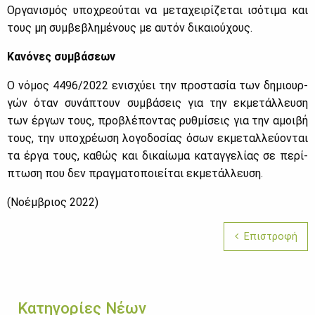
Ορ­γα­νι­σμός υπο­χρε­ού­ται να με­τα­χει­ρί­ζε­ται ισό­τι­μα και
τους μη συμ­βε­βλη­μέ­νους με αυ­τόν δι­καιού­χους.
Κα­νό­νες συμ­βά­σε­ων
Ο νό­μος 4496/2022 ενι­σχύ­ει την προ­στα­σία των δη­μιουρ­
γών όταν συ­νά­πτουν συμ­βά­σεις για την εκ­με­τάλ­λευ­ση
των έρ­γων τους, προ­βλέ­πο­ντας ρυθ­μί­σεις για την αμοι­βή
τους, την υπο­χρέ­ω­ση λο­γο­δο­σί­ας όσων εκ­με­ταλ­λεύ­ο­νται
τα έρ­γα τους, κα­θώς και δι­καί­ω­μα κα­ταγ­γε­λί­ας σε πε­ρί­
πτω­ση που δεν πραγ­μα­το­ποιεί­ται εκ­με­τάλ­λευ­ση.
(Νο­έμ­βριος 2022)
Επιστροφή
Κατηγορίες Νέων