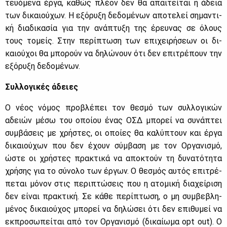
τευό­με­να έρ­γα, κα­θώς πλέ­ον δεν θα απαι­τεί­ται η άδεια
των δι­καιού­χων. Η εξό­ρυ­ξη δε­δο­μέ­νων απο­τε­λεί ση­μα­ντι­
κή δια­δι­κα­σία για την ανά­πτυ­ξη της έρευ­νας σε όλους
τους το­μείς. Στην πε­ρί­πτω­ση των επι­χει­ρή­σε­ων οι δι­
καιού­χοι θα μπο­ρούν να δη­λώ­νουν ότι δεν επι­τρέ­πουν την
εξό­ρυ­ξη δε­δο­μέ­νων.
Συλ­λο­γι­κές άδειες
Ο νέ­ος νό­μος προ­βλέ­πει τον θε­σμό των συλ­λο­γι­κών
αδειών μέ­σω του οποί­ου ένας ΟΣΔ μπο­ρεί να συ­νά­πτει
συμ­βά­σεις με χρή­στες, οι οποί­ες θα κα­λύ­πτουν και έρ­γα
δι­καιού­χων που δεν έχουν σύμ­βα­ση με τον Ορ­γα­νι­σμό,
ώστε οι χρή­στες πρα­κτι­κά να απο­κτούν τη δυ­να­τό­τη­τα
χρή­σης για το σύ­νο­λο των έρ­γων. Ο θε­σμός αυ­τός επι­τρέ­
πε­ται μό­νον στις πε­ρι­πτώ­σεις που η ατο­μι­κή δια­χεί­ρι­ση
δεν εί­ναι πρα­κτι­κή. Σε κά­θε πε­ρί­πτω­ση, ο μη συμ­βε­βλη­
μέ­νος δι­καιού­χος μπο­ρεί να δη­λώ­σει ότι δεν επι­θυ­μεί να
εκ­προ­σω­πεί­ται από τον Ορ­γα­νι­σμό (δι­καί­ω­μα opt out). Ο