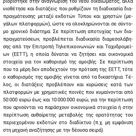
ριο­ρί­στη­κε στην ανα­γνώ­ρι­ση του νέ­ου δι­καιώ­μα­τος, αλ­λά
υιο­θέ­τη­σε και δια­τά­ξεις που ρυθ­μί­ζουν τη δια­δι­κα­σία δια­
πραγ­μά­τευ­σης με­τα­ξύ εκ­δο­τών Τύ­που και χρη­στών (με­
γά­λων πλατ­φορ­μών), ώστε να ολο­κλη­ρώ­νο­νται σε σύ­ντο­
μο χρο­νι­κό διά­στη­μα. Σε πε­ρί­πτω­ση απο­τυ­χί­ας των δια­
πραγ­μα­τεύ­σε­ων, προ­βλέ­πε­ται δια­δι­κα­σία δια­με­σο­λά­βη­
σης από την Επι­τρο­πή Τη­λε­πι­κοι­νω­νιών και Τα­χυ­δρο­μεί­
ων (ΕΕΤΤ), η οποία δύ­να­ται να ζη­τή­σει και οι­κο­νο­μι­κά
στοι­χεία για τον κα­θο­ρι­σμό της αμοι­βής. Σε πε­ρί­πτω­ση
που τα μέ­ρη δεν απο­δε­χτούν την πρό­τα­ση της ΕΕΤΤ, τό­τε
ο κα­θο­ρι­σμός της αμοι­βής γί­νε­ται από τα δι­κα­στή­ρια. Τέ­
λος, οι δια­τά­ξεις προ­βλέ­πουν και κυ­ρώ­σεις κα­τά των
πλατ­φορ­μών με χρη­μα­τι­κές ποι­νές που κυ­μαί­νο­νται από
50.000 ευ­ρώ έως και 10.000.000 ευ­ρώ, για την πε­ρί­πτω­ση
που αρ­νού­νται να πα­ρά­σχουν οι­κο­νο­μι­κά στοι­χεία ή στην
πε­ρί­πτω­ση αυ­θαί­ρε­της με­τα­βο­λής της ορα­τό­τη­τας του
πε­ριε­χο­μέ­νου εκ­δο­τών στο δια­δί­κτυο (π.χ. μη εμ­φά­νι­ση
στη μη­χα­νή ανα­ζή­τη­σης με την δέ­ου­σα σει­ρά).