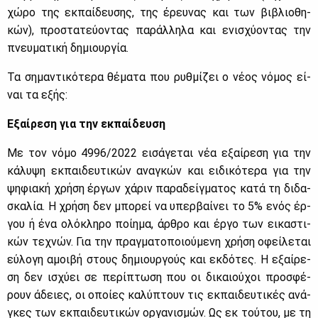
χώ­ρο της εκ­παί­δευ­σης, της έρευ­νας και των βι­βλιο­θη­
κών), προ­στα­τεύ­ο­ντας πα­ράλ­λη­λα και ενι­σχύ­ο­ντας την
πνευ­μα­τι­κή δη­μιουρ­γία.
Τα ση­μα­ντι­κό­τε­ρα θέ­μα­τα που ρυθ­μί­ζει ο νέ­ος νό­μος εί­
ναι τα εξής:
Εξαί­ρε­ση για την εκ­παί­δευ­ση
Με τον νό­μο 4996/2022 ει­σά­γε­ται νέα εξαί­ρε­ση για την
κά­λυ­ψη εκ­παι­δευ­τι­κών ανα­γκών και ει­δι­κό­τε­ρα για την
ψη­φια­κή χρή­ση έρ­γων χά­ριν πα­ρα­δείγ­μα­τος κα­τά τη δι­δα­
σκα­λία. Η χρή­ση δεν μπο­ρεί να υπερ­βαί­νει το 5% ενός έρ­
γου ή ένα ολό­κλη­ρο ποί­η­μα, άρ­θρο και έρ­γο των ει­κα­στι­
κών τε­χνών. Για την πραγ­μα­το­ποιού­με­νη χρή­ση οφεί­λε­ται
εύ­λο­γη αμοι­βή στους δη­μιουρ­γούς και εκ­δό­τες. Η εξαί­ρε­
ση δεν ισχύ­ει σε πε­ρί­πτω­ση που οι δι­καιού­χοι προ­σφέ­
ρουν άδειες, οι οποί­ες κα­λύ­πτουν τις εκ­παι­δευ­τι­κές ανά­
γκες των εκ­παι­δευ­τι­κών ορ­γα­νι­σμών. Ως εκ τού­του, με τη