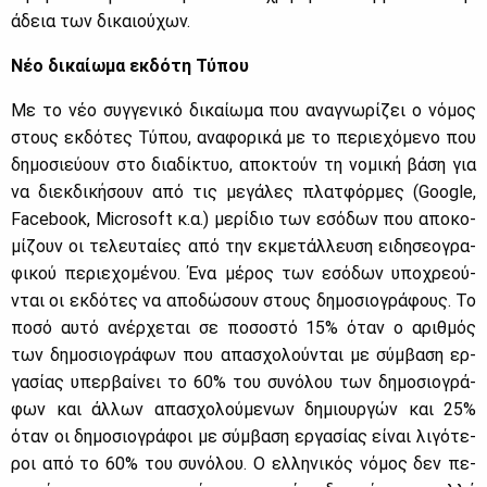
άδεια των δι­καιού­χων.
Νέο δι­καί­ω­μα εκ­δό­τη Τύ­που
Με το νέο συγ­γε­νι­κό δι­καί­ω­μα που ανα­γνω­ρί­ζει ο νό­μος
στους εκ­δό­τες Τύ­που, ανα­φο­ρι­κά με το πε­ριε­χό­με­νο που
δη­μο­σιεύ­ουν στο δια­δί­κτυο, απο­κτούν τη νο­μι­κή βά­ση για
να διεκ­δι­κή­σουν από τις με­γά­λες πλατ­φόρ­μες (Google,
Facebook, Microsoft κ.α.) με­ρί­διο των εσό­δων που απο­κο­
μί­ζουν οι τε­λευ­ταί­ες από την εκ­με­τάλ­λευ­ση ει­δη­σε­ο­γρα­
φι­κού πε­ριε­χο­μέ­νου. Ένα μέ­ρος των εσό­δων υπο­χρε­ού­
νται οι εκ­δό­τες να απο­δώ­σουν στους δη­μο­σιο­γρά­φους. Το
πο­σό αυ­τό ανέρ­χε­ται σε πο­σο­στό 15% όταν ο αριθ­μός
των δη­μο­σιο­γρά­φων που απα­σχο­λού­νται με σύμ­βα­ση ερ­
γα­σί­ας υπερ­βαί­νει το 60% του συ­νό­λου των δη­μο­σιο­γρά­
φων και άλ­λων απα­σχο­λού­με­νων δη­μιουρ­γών και 25%
όταν οι δη­μο­σιο­γρά­φοι με σύμ­βα­ση ερ­γα­σί­ας εί­ναι λι­γό­τε­
ροι από το 60% του συ­νό­λου. Ο ελ­λη­νι­κός νό­μος δεν πε­