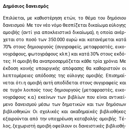
Δη­μό­σιος δα­νει­σμός
Επι­λύ­ε­ται, με κα­θυ­στέ­ρη­ση ετών, το θέ­μα του δη­μό­σιου
δα­νει­σμού. Με τον νέο νό­μο θε­σπί­ζε­ται δι­καί­ω­μα εύ­λο­γης
αμοι­βής (αντί για απο­κλει­στι­κό δι­καί­ω­μα), η οποία ανέρ­
χε­ται στο πο­σό των 350.000 ευ­ρώ και κα­τα­νέ­με­ται κα­τά
70% στους δη­μιουρ­γούς (συγ­γρα­φείς, με­τα­φρα­στές, ει­κο­
νο­γρά­φους, φω­το­γρά­φους κλπ.) και κα­τά 30% στους εκ­δό­
τες. Η αμοι­βή θα ανα­προ­σαρ­μό­ζε­ται κά­θε τρία χρό­νια. Με
έκ­δο­ση κοι­νής υπουρ­γι­κής από­φα­σης θα κα­θο­ρι­στούν οι
λε­πτο­μέ­ρειες από­δο­σης της εύ­λο­γης αμοι­βής. Επι­ση­μαί­
νε­ται ότι η αμοι­βή αυ­τή απο­δί­δε­ται στους συγ­γρα­φείς και
σε τυ­χόν λοι­πούς τους δη­μιουρ­γούς (με­τα­φρα­στές, ει­κο­
νο­γρά­φους κ.α.) εκεί­νων των βι­βλί­ων που εί­ναι αντι­κεί­
με­νο δα­νει­σμού μέ­σω των δη­μο­τι­κών και των δη­μό­σιων
βι­βλιο­θη­κών. Οι σχο­λι­κές και ακα­δη­μαϊ­κές βι­βλιο­θή­κες
εξαι­ρού­νται από την υπο­χρέ­ω­ση κα­τα­βο­λής αμοι­βής. Τέ­
λος, ξε­χω­ρι­στή αμοι­βή οφεί­λουν οι δα­νει­στι­κές βι­βλιο­θή­