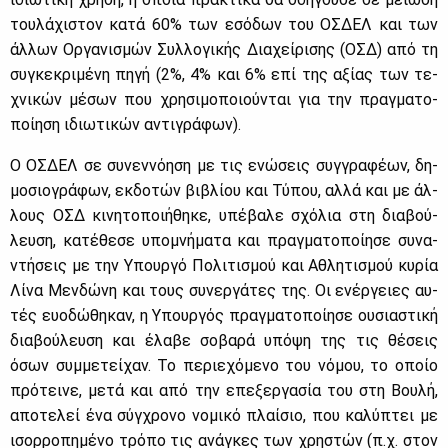
του­λά­χι­στον κα­τά 60% των εσό­δων του ΟΣ­ΔΕΛ και των
άλ­λων Ορ­γα­νι­σμών Συλ­λο­γι­κής Δια­χεί­ρι­σης (ΟΣΔ) από τη
συ­γκε­κρι­μέ­νη πη­γή (2%, 4% και 6% επί της αξί­ας των τε­
χνι­κών μέ­σων που χρη­σι­μο­ποιού­νται για την πραγ­μα­το­
ποί­η­ση ιδιω­τι­κών αντι­γρά­φων).
Ο ΟΣ­ΔΕΛ σε συ­νεν­νό­η­ση με τις ενώ­σεις συγ­γρα­φέ­ων, δη­
μο­σιο­γρά­φων, εκ­δο­τών βι­βλί­ου και Τύ­που, αλ­λά και με άλ­
λους ΟΣΔ κι­νη­το­ποι­ή­θη­κε, υπέ­βα­λε σχό­λια στη δια­βού­
λευ­ση, κα­τέ­θε­σε υπο­μνή­μα­τα και πραγ­μα­το­ποί­η­σε συ­να­
ντή­σεις με την Υπουρ­γό Πο­λι­τι­σμού και Αθλη­τι­σμού κυ­ρία
Λί­να Μεν­δώ­νη και τους συ­νερ­γά­τες της. Οι ενέρ­γειες αυ­
τές ευο­δώ­θη­καν, η Υπουρ­γός πραγ­μα­το­ποί­η­σε ου­σια­στι­κή
δια­βού­λευ­ση και έλα­βε σο­βα­ρά υπό­ψη της τις θέ­σεις
όσων συμ­με­τεί­χαν. Το πε­ριε­χό­με­νο του νό­μου, το οποίο
πρό­τει­νε, με­τά και από την επε­ξερ­γα­σία του στη Βου­λή,
απο­τε­λεί ένα σύγ­χρο­νο νο­μι­κό πλαί­σιο, που κα­λύ­πτει με
ισορ­ρο­πη­μέ­νο τρό­πο τις ανά­γκες των χρη­στών (π.χ. στον