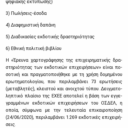
ψη­φια­κής εκτύ­πω­σης)
3) Πω­λή­σεις-έσο­δα
4) Δια­φη­μι­στι­κή δα­πά­νη
5) Δια­δι­κα­σί­ες εκ­δο­τι­κής δρα­στη­ριό­τη­τας
6) Εθνι­κή πο­λι­τι­κή βι­βλί­ου
Η «Έρευ­να χαρ­το­γρά­φη­σης της επι­χει­ρη­μα­τι­κής δρα­
στη­ριό­τη­τας των εκ­δο­τι­κών επι­χει­ρή­σε­ων» εί­ναι πο­
σο­τι­κή και πραγ­μα­το­ποι­ή­θη­κε με τη χρή­ση δο­μη­μέ­νου
ερω­τη­μα­το­λο­γί­ου, που πε­ρι­λαμ­βά­νει 73 ερω­τή­σεις
(με­τα­βλη­τές), κλει­στού και ανοι­χτού τύ­που. Δειγ­μα­το­
λη­πτι­κό πλαί­σιο της ΕΧΕΕ απο­τε­λεί η βά­ση των εγ­γε­
γραμ­μέ­νων εκ­δο­τι­κών επι­χει­ρή­σε­ων του ΟΣ­ΔΕΛ, η
οποία, σύμ­φω­να με την τε­λευ­ταία επι­και­ρο­ποί­η­ση
(24/06/2020), πε­ρι­λαμ­βά­νει 1.269 εκ­δο­τι­κές επι­χει­ρή­
σεις.