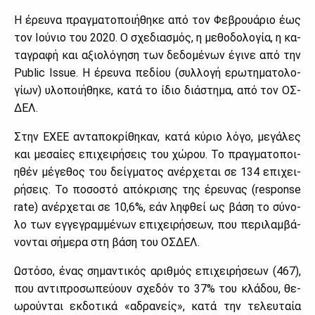
Η έρευ­να πραγ­μα­το­ποι­ή­θη­κε από τον Φε­βρουά­ριο έως
τον Ιού­νιο του 2020. Ο σχε­δια­σμός, η με­θο­δο­λο­γία, η κα­
τα­γρα­φή και αξιο­λό­γη­ση των δε­δο­μέ­νων έγι­νε από την
Public Issue. Η έρευ­να πε­δί­ου (συλ­λο­γή ερω­τη­μα­το­λο­
γί­ων) υλο­ποι­ή­θη­κε, κα­τά το ίδιο διά­στη­μα, από τον ΟΣ­
ΔΕΛ.
Στην ΕΧΕΕ αντα­πο­κρί­θη­καν, κα­τά κύ­ριο λό­γο, με­γά­λες
και με­σαί­ες επι­χει­ρή­σεις του χώ­ρου. Το πραγ­μα­το­ποι­
η­θέν μέ­γε­θος του δείγ­μα­τος ανέρ­χε­ται σε 134 επι­χει­
ρή­σεις. Το πο­σο­στό από­κρι­σης της έρευ­νας (response
rate) ανέρ­χε­ται σε 10,6%, εάν λη­φθεί ως βά­ση το σύ­νο­
λο των εγ­γε­γραμ­μέ­νων επι­χει­ρή­σε­ων, που πε­ρι­λαμ­βά­
νο­νται σή­με­ρα στη βά­ση του ΟΣ­ΔΕΛ.
Ωστό­σο, ένας ση­μα­ντι­κός αριθ­μός επι­χει­ρή­σε­ων (467),
που αντι­προ­σω­πεύ­ουν σχε­δόν το 37% του κλά­δου, θε­
ω­ρού­νται εκ­δο­τι­κά «αδρα­νείς», κα­τά την τε­λευ­ταία