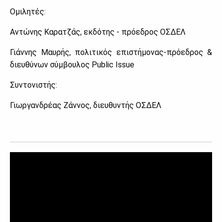
Ομι­λη­τές:
Αντώ­νης Κα­ρα­τζάς, εκ­δό­της - πρό­ε­δρος ΟΣ­ΔΕΛ
Γιάν­νης Μαυ­ρής, πο­λι­τι­κός επι­στή­μο­νας-πρό­ε­δρος &
διευ­θύ­νων σύμ­βου­λος Public Issue
Συ­ντο­νι­στής:
Γιωρ­γαν­δρέ­ας Ζάν­νος, διευ­θυ­ντής ΟΣ­ΔΕΛ