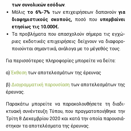
των συ­νο­λι­κών εσό­δων
.
Μό­λις
το 6%-7%
των επι­χει­ρή­σε­ων δα­πα­νούν
για
δια­φη­μι­στι­κούς σκο­πούς,
πο­σό που
υπερ­βαί­νει
ετη­σί­ως τις 10.000€.
Τα προ­βλή­μα­τα που απα­σχο­λούν σή­με­ρα τις εγ­χώ­
ριες εκ­δο­τι­κές επι­χει­ρή­σεις δεί­χνουν να δια­φο­ρο­
ποιού­νται ση­μα­ντι­κά, ανά­λο­γα με το μέ­γε­θός τους.
Για πε­ρισ­σό­τε­ρες πλη­ρο­φο­ρί­ες μπο­ρεί­τε να δεί­τε:
α)
Έκ­θε­ση
των απο­τε­λε­σμά­των της έρευ­νας
β)
Δια­γραμ­μα­τι­κή πα­ρου­σί­α­ση
των απο­τε­λε­σμά­των της
έρευ­νας.
Πα­ρα­κά­τω μπο­ρεί­τε να πα­ρα­κο­λου­θή­σε­τε τη δια­δι­
κτυα­κή συ­νέ­ντευ­ξη Τύ­που, που πραγ­μα­το­ποι­ή­θη­κε την
Τρί­τη 8 Δε­κεμ­βρί­ου 2020 και κα­τά την οποία πα­ρου­σιά­
στη­καν τα απο­τε­λέ­σμα­τα της έρευ­νας.