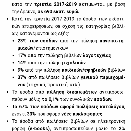
κα­τά την
τριε­τία 2017-2019
εκτι­μώ­νται, με βά­ση
την έρευ­να,
σε 690 εκατ. ευ­ρώ.
Κα­τά την τριε­τία 2017-2019 τα έσο­δα των εκ­δο­τι­
κών επι­χει­ρή­σε­ων, σε σχέ­ση τις κα­τη­γο­ρί­ες βι­βλί­
ων, κα­τα­νέ­μο­νται ως εξής:
23% των εσό­δων
από την πώ­λη­ση
πα­νε­πι­στη­
μια­κών
/επι­στη­μο­νι­κών
17%
από την πώ­λη­ση βι­βλί­ων
λο­γο­τε­χνί­ας
14%
από την πώ­λη­ση
σχο­λι­κών
9%
από την πώ­λη­ση
παι­δι­κών/εφη­βι­κών
βι­βλί­ων
37%
από πω­λή­σεις βι­βλί­ων
γε­νι­κού πε­ριε­χο­μέ­
νου
(τε­χνι­κά, πρα­κτι­κά, κτλ.)
Τα έσο­δα από
πώ­λη­ση δι­καιω­μά­των
αντι­προ­σω­
πεύ­ουν μό­λις
το 0,1%
των συ­νο­λι­κών
εσό­δων.
Το 67% των εσό­δων αφο­ρά πω­λή­σεις κα­τα­λό­γου
,
ένα­ντι
33%
που αφο­ρά
νέ­ες κυ­κλο­φο­ρί­ες.
Τα έσο­δα από πω­λή­σεις βι­βλί­ων σε ηλε­κτρο­νι­κή
μορ­φή
(e-books),
αντι­προ­σω­πεύ­ουν μό­λις το
2%