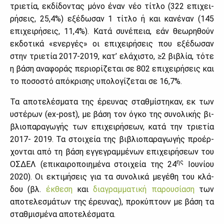
τριε­τία, εκ­δί­δο­ντας μό­νο έναν νέο τί­τλο (322 επι­χει­
ρή­σεις, 25,4%) εξέ­δω­σαν 1 τί­τλο ή και κα­νέ­ναν (145
επι­χει­ρή­σεις, 11,4%). Κα­τά συ­νέ­πεια, εάν θε­ω­ρη­θούν
εκ­δο­τι­κά «ενερ­γές» οι επι­χει­ρή­σεις που εξέ­δω­σαν
στην τριε­τία 2017-2019, κα­τ’ ελά­χι­στο, ≥2 βι­βλία, τό­τε
η βά­ση ανα­φο­ράς πε­ριο­ρί­ζε­ται σε 802 επι­χει­ρή­σεις και
το πο­σο­στό από­κρι­σης υπο­λο­γί­ζε­ται σε 16,7%.
Τα απο­τε­λέ­σμα­τα της έρευ­νας σταθ­μί­στη­καν, εκ των
υστέ­ρων (ex-post), με βά­ση τον όγκο της συ­νο­λι­κής βι­
βλιο­πα­ρα­γω­γής των επι­χει­ρή­σε­ων, κα­τά την τριε­τία
2017- 2019. Τα στοι­χεία της βι­βλιο­πα­ρα­γω­γής προ­έρ­
χο­νται από τη βά­ση εγ­γε­γραμ­μέ­νων επι­χει­ρή­σε­ων του
ης
ΟΣ­ΔΕΛ (επι­και­ρο­ποι­η­μέ­να στοι­χεία της 24
Ιου­νί­ου
2020). Οι εκτι­μή­σεις για τα συ­νο­λι­κά με­γέ­θη του κλά­
δου (βλ.
έκ­θε­ση
και
δια­γραμ­μα­τι­κή πα­ρου­σί­α­ση
των
απο­τε­λε­σμά­των της έρευ­νας), προ­κύ­πτουν με βά­ση τα
σταθ­μι­σμέ­να απο­τε­λέ­σμα­τα.