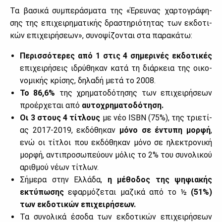
Τα βα­σι­κά συ­μπε­ρά­σμα­τα της «Έρευ­νας χαρ­το­γρά­φη­
σης της επι­χει­ρη­μα­τι­κής δρα­στη­ριό­τη­τας των εκ­δο­τι­
κών επι­χει­ρή­σε­ων», συ­νο­ψί­ζο­νται στα πα­ρα­κά­τω:
Πε­ρισ­σό­τε­ρες από 1 στις 4 ση­με­ρι­νές εκ­δο­τι­κές
επι­χει­ρή­σεις ιδρύ­θη­καν κα­τά τη διάρ­κεια της οι­κο­
νο­μι­κής κρί­σης, δη­λα­δή με­τά το 2008.
Το 86,6%
της χρη­μα­το­δό­τη­σης των επι­χει­ρή­σε­ων
προ­έρ­χε­ται από
αυ­το­χρη­μα­το­δό­τη­ση.
Οι 3 στους 4 τί­τλους
με νέο ISBN (75%), της τριε­τί­
ας 2017-2019, εκ­δό­θη­καν
μό­νο σε έντυ­πη μορ­φή
,
ενώ οι τί­τλοι που εκ­δό­θη­καν μό­νο σε ηλε­κτρο­νι­κή
μορ­φή, αντι­προ­σω­πεύ­ουν μό­λις το 2% του συ­νο­λι­κού
αριθ­μού νέ­ων τί­τλων.
Σή­με­ρα στην Ελ­λά­δα,
η μέ­θο­δος της ψη­φια­κής
εκτύ­πω­σης
εφαρ­μό­ζε­ται μα­ζι­κά από το ½
(51%)
των εκ­δο­τι­κών επι­χει­ρή­σε­ων.
Τα συ­νο­λι­κά έσο­δα των εκ­δο­τι­κών επι­χει­ρή­σε­ων