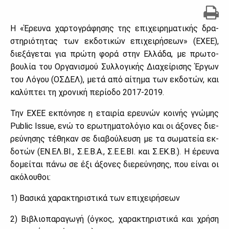
Η «Έρευ­να χαρ­το­γρά­φη­σης της επι­χει­ρη­μα­τι­κής δρα­
στη­ριό­τη­τας των εκ­δο­τι­κών επι­χει­ρή­σε­ων» (ΕΧΕΕ),
διε­ξά­γε­ται για πρώ­τη φο­ρά στην Ελ­λά­δα, με πρω­το­
βου­λία του Ορ­γα­νι­σμού Συλ­λο­γι­κής Δια­χεί­ρι­σης Έρ­γων
του Λό­γου (ΟΣ­ΔΕΛ), με­τά από αί­τη­μα των εκ­δο­τών, και
κα­λύ­πτει τη χρο­νι­κή πε­ρί­ο­δο 2017-2019.
Την ΕΧΕΕ εκ­πό­νη­σε η εται­ρία ερευ­νών κοι­νής γνώ­μης
Public Issue, ενώ το ερω­τη­μα­το­λό­γιο και οι άξο­νες διε­
ρεύ­νη­σης τέ­θη­καν σε δια­βού­λευ­ση με τα σω­μα­τεία εκ­
δο­τών (ΕΝ.ΕΛ.ΒΙ., Σ.Ε.Β.Α., Σ.Ε.Ε.ΒΙ. και Σ.ΕΚ.Β.). Η έρευ­να
δο­μεί­ται πά­νω σε έξι άξο­νες διε­ρεύ­νη­σης, που εί­ναι οι
ακό­λου­θοι:
1) Βα­σι­κά χα­ρα­κτη­ρι­στι­κά των επι­χει­ρή­σε­ων
2) Βι­βλιο­πα­ρα­γω­γή (όγκος, χα­ρα­κτη­ρι­στι­κά και χρή­ση