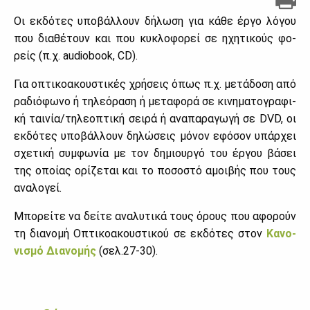
Οι εκ­δό­τες υπο­βάλ­λουν δή­λω­ση για κά­θε έρ­γο λό­γου
που δια­θέ­τουν και που κυ­κλο­φο­ρεί σε ηχη­τι­κούς φο­
ρείς (π.χ. audiobook, CD).
Για οπτι­κο­α­κου­στι­κές χρή­σεις όπως π.χ. με­τά­δο­ση από
ρα­διό­φω­νο ή τη­λε­ό­ρα­ση ή με­τα­φο­ρά σε κι­νη­μα­το­γρα­φι­
κή ται­νία/τη­λε­ο­πτι­κή σει­ρά ή ανα­πα­ρα­γω­γή σε DVD, οι
εκ­δό­τες υπο­βάλ­λουν δη­λώ­σεις μό­νον εφό­σον υπάρ­χει
σχε­τι­κή συμ­φω­νία με τον δη­μιουρ­γό του έρ­γου βά­σει
της οποί­ας ορί­ζε­ται και το πο­σο­στό αμοι­βής που τους
ανα­λο­γεί.
Μπο­ρεί­τε να δεί­τε ανα­λυ­τι­κά τους όρους που αφο­ρούν
τη δια­νο­μή Οπτι­κο­α­κου­στι­κού σε εκ­δό­τες στον
Κα­νο­
νι­σμό Δια­νο­μής
(σελ.27-30).