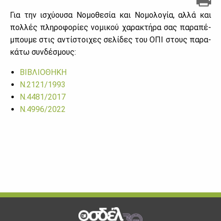
Για την ισχύ­ου­σα Νο­μο­θε­σία και Νο­μο­λο­γία, αλ­λά και
πολ­λές πλη­ρο­φο­ρί­ες νο­μι­κού χα­ρα­κτή­ρα σας πα­ρα­πέ­
μπου­με στις αντί­στοι­χες σε­λί­δες του ΟΠΙ στους πα­ρα­
κά­τω συν­δέ­σμους:
ΒΙ­ΒΛΙΟ­ΘΗ­ΚΗ
Ν.2121/1993
Ν.4481/2017
Ν.4996/2022