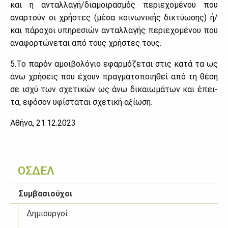
και η ανταλ­λα­γή/δια­μοι­ρα­σμός πε­ριε­χο­μέ­νου που
αναρ­τούν οι χρή­στες (μέ­σα κοι­νω­νι­κής δι­κτύ­ω­σης) ή/
και πά­ρο­χοι υπη­ρε­σιών ανταλ­λα­γής πε­ριε­χο­μέ­νου που
ανα­φορ­τώ­νε­ται από τους χρή­στες τους.
5.Το πα­ρόν αμοι­βο­λό­γιο εφαρ­μό­ζε­ται στις κα­τά τα ως
άνω χρή­σεις που έχουν πραγ­μα­το­ποι­η­θεί από τη θέ­ση
σε ισχύ των σχε­τι­κών ως άνω δι­καιω­μά­των και έπει­
τα, εφό­σον υφί­στα­ται σχε­τι­κή αξί­ω­ση.
Αθή­να, 21.12.2023
ΟΣΔΕΛ
Συμβασιούχοι
Δημιουργοί