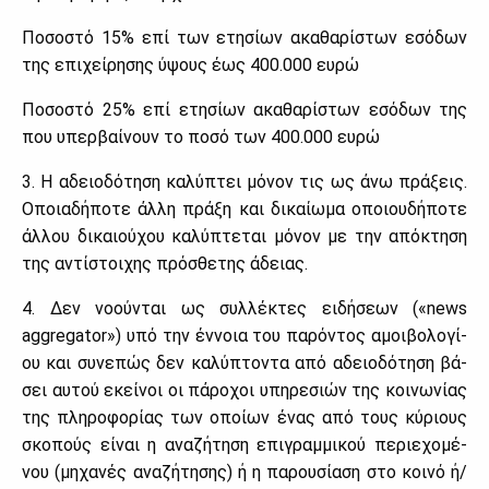
Πο­σο­στό 15% επί των ετη­σί­ων ακα­θα­ρί­στων εσό­δων
της επι­χεί­ρη­σης ύψους έως 400.000 ευ­ρώ
Πο­σο­στό 25% επί ετη­σί­ων ακα­θα­ρί­στων εσό­δων της
που υπερ­βαί­νουν το πο­σό των 400.000 ευ­ρώ
3. Η αδειο­δό­τη­ση κα­λύ­πτει μό­νον τις ως άνω πρά­ξεις.
Οποια­δή­πο­τε άλ­λη πρά­ξη και δι­καί­ω­μα οποιου­δή­πο­τε
άλ­λου δι­καιού­χου κα­λύ­πτε­ται μό­νον με την από­κτη­ση
της αντί­στοι­χης πρό­σθε­της άδειας.
4. Δεν νο­ού­νται ως συλ­λέ­κτες ει­δή­σε­ων («news
aggregator») υπό την έν­νοια του πα­ρό­ντος αμοι­βο­λο­γί­
ου και συ­νε­πώς δεν κα­λύ­πτο­ντα από αδειο­δό­τη­ση βά­
σει αυ­τού εκεί­νοι οι πά­ρο­χοι υπη­ρε­σιών της κοι­νω­νί­ας
της πλη­ρο­φο­ρί­ας των οποί­ων ένας από τους κύ­ριους
σκο­πούς εί­ναι η ανα­ζή­τη­ση επι­γραμ­μι­κού πε­ριε­χο­μέ­
νου (μη­χα­νές ανα­ζή­τη­σης) ή η πα­ρου­σί­α­ση στο κοι­νό ή/