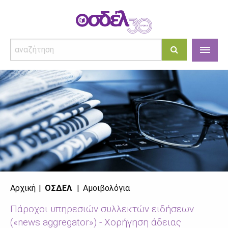
Αρχική
ΟΣΔΕΛ
Αμοιβολόγια
Πάροχοι υπηρεσιών συλλεκτών ειδήσεων
(«news aggregator») - Χορήγηση άδειας