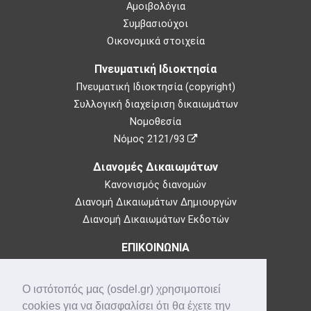
Αμοιβολόγια
Συμβασιούχοι
Οικονομικά στοιχεία
Πνευματική Ιδιοκτησία
Πνευματική Ιδιοκτησία (copyright)
Συλλογική διαχείριση δικαιωμάτων
Νομοθεσία
Νόμος 2121/93
Διανομές Δικαιωμάτων
Κανονισμός διανομών
Διανομή Δικαιωμάτων Δημιουργών
Διανομή Δικαιωμάτων Εκδοτών
ΕΠΙΚΟΙΝΩΝΙΑ
Θεμιστοκλέους 73,
10683 Αθήνα
Ο ιστότοπός μας (osdel.gr) χρησιμοποιεί
Τηλ: 210-3849100
cookies για να διασφαλίσει ότι θα έχετε την