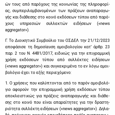
ών τους από πα­ρό­χους της κοι­νω­νί­ας της πλη­ρο­φο­ρί­
ας, συ­μπε­ρι­λαμ­βα­νο­μέ­νων των πρά­ξε­ων ανα­πα­ρα­γω­
γής και διά­θε­σης στο κοι­νό εκ­δό­σε­ων τύ­που από πα­ρό­
χους υπη­ρε­σιών συλ­λε­κτών ει­δή­σε­ων («news
aggregator»).
Γ. Το Διοι­κη­τι­κό Συμ­βού­λιο του ΟΣ­ΔΕΛ την 21/12/2023
απο­φά­σι­σε τη δη­μο­σί­ευ­ση αμοι­βο­λο­γί­ου κα­τ’ άρ­θρ. 23
παρ. 2 του Ν. 4481/2017, ει­δι­κώς για την επι­γραμ­μι­κή
χρή­ση εκ­δό­σε­ων τύ­που από συλ­λέ­κτες ει­δή­σε­ων
(«news aggregator») και συ­γκε­κρι­μέ­να το εν λό­γω αμοι­
βο­λό­γιο έχει το εξής πε­ριε­χό­με­νο:
1. Ο χρή­σεις που κα­λύ­πτο­νται από το πα­ρόν αμοι­βο­λό­
γιο αφο­ρούν την επι­γραμ­μι­κή χρή­ση εκ­δό­σε­ων τύ­που
απο­κλει­στι­κώς για πρά­ξεις ανα­πα­ρα­γω­γής και διά­θε­
σης στο κοι­νό που εί­ναι απα­ραί­τη­τες για την δρα­στη­
ριό­τη­τα συλ­λέ­κτη ει­δή­σε­ων («news aggregator»). Δη­λα­