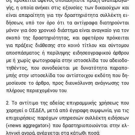
δή, πρό­κει­ται αφε­νός οποια­δή­πο­τε πρά­ξη ανα­πα­ρα­γω­
γής, η οποία ανή­κει στις εξου­σί­ες των δι­καιού­χων και
εί­ναι απα­ραί­τη­τη για την δρα­στη­ριό­τη­τα συλ­λέ­κτη ει­
δή­σε­ων, υπό τον όρο ότι τα αντί­γρα­φα δια­τη­ρού­νται
μό­νον για όσο χρο­νι­κό διά­στη­μα εί­ναι ανα­γκαίο για τον
σκο­πό της δρα­στη­ριό­τη­τας, και αφε­τέ­ρου πρό­κει­ται
για πρά­ξεις διά­θε­σης στο κοι­νό τί­τλου και σύ­ντο­μου
απο­σπά­σμα­τος ή πε­ρί­λη­ψης ει­δη­σε­ο­γρα­φι­κού άρ­θρου
με ή χω­ρίς φω­το­γρα­φία στην ιστο­σε­λί­δα του αδειο­δο­
τη­θέ­ντος, που συ­νο­δεύ­ε­ται με δυ­να­τό­τη­τα πα­ρα­πο­
μπής στην ιστο­σε­λί­δα του αντί­στοι­χου εκ­δό­τη που δη­
μο­σί­ευ­σε το άρ­θρο, προς διευ­κό­λυν­ση ανά­γνω­σης του
πλή­ρους πε­ριε­χο­μέ­νου του.
2. Το αντί­τι­μο της αδεί­ας επι­γραμ­μι­κής χρή­σε­ως που
χο­ρη­γεί ο ΟΣ­ΔΕΛ, με­τά από έγ­γρα­φη συμ­φω­νία, για τις
επι­χει­ρή­σεις πα­ρό­χων υπη­ρε­σιών συλ­λέ­κτη ει­δή­σε­ων
(«news aggregator») που δρα­στη­ριο­ποιού­νται στην ελ­
λη­νι­κή αγο­ρά, ανέρ­χε­ται στα κά­τω­θι πο­σά: