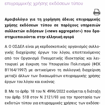
επιγραμμικής χρήσης εκδόσεων τύπου
Αμοι­βο­λό­γιο για τη χο­ρή­γη­ση άδειας επι­γραμ­μι­κής
χρή­σης εκ­δό­σε­ων τύ­που σε πα­ρό­χους υπη­ρε­σιών
συλ­λε­κτών ει­δή­σε­ων («
news
aggregator
») που δρα­
στη­ριο­ποιού­νται στην ελ­λη­νι­κή αγο­ρά
Α. Ο ΟΣ­ΔΕΛ εί­ναι μη κερ­δο­σκο­πι­κός ορ­γα­νι­σμός συλ­λο­
γι­κής δια­χεί­ρι­σης έρ­γων του λό­γου, επο­πτευό­με­νος
από τον Ορ­γα­νι­σμό Πνευ­μα­τι­κής Ιδιο­κτη­σί­ας και λει­
τουρ­γεί με έγκρι­ση του Υπουρ­γεί­ου Πο­λι­τι­σμού (ΦΕΚ
Β1164/1997) με αντι­κεί­με­νο τη συλ­λο­γι­κή δια­χεί­ρι­ση
με­τα­ξύ άλ­λων των δι­καιω­μά­των επι­γραμ­μι­κής χρή­σης
έρ­γων του λό­γου και ει­κό­νας.
Β. Με το άρ­θρ. 18 του Ν. 4996/2022 ει­σά­γε­ται η διά­τα­ξη
του άρ­θρ. 51Β στον Ν. 2121/93 για την προ­στα­σία των
εκ­δο­τών τύ­που για επι­γραμ­μι­κές χρή­σεις των εκ­δό­σε­