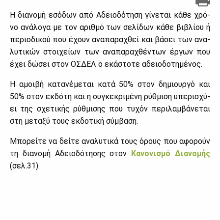
Η δια­νο­μή εσό­δων από Αδειο­δό­τη­ση γί­νε­ται κά­θε χρό­
νο ανά­λο­γα με τον αριθ­μό των σε­λί­δων κά­θε βι­βλί­ου ή
πε­ριο­δι­κού που έχουν ανα­πα­ρα­χθεί και βά­σει των ανα­
λυ­τι­κών στοι­χεί­ων των ανα­πα­ρα­χθέ­ντων έρ­γων που
έχει δώ­σει στον ΟΣ­ΔΕΛ ο εκά­στο­τε αδειο­δο­τη­μέ­νος.
Η αμοι­βή κα­τα­νέ­με­ται κα­τά 50% στον δη­μιουρ­γό και
50% στον εκ­δό­τη και η συ­γκε­κρι­μέ­νη ρύθ­μι­ση υπε­ρι­σχύ­
ει της σχε­τι­κής ρύθ­μι­σης που τυ­χόν πε­ρι­λαμ­βά­νε­ται
στη με­τα­ξύ τους εκ­δο­τι­κή σύμ­βα­ση.
Μπο­ρεί­τε να δεί­τε ανα­λυ­τι­κά τους όρους που αφο­ρούν
τη δια­νο­μή Αδειο­δό­τη­σης στον
Κα­νο­νι­σμό Δια­νο­μής
(σελ.31).