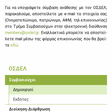
Για να υπο­γρά­ψε­τε σύμ­βα­ση ανά­θε­σης με τον ΟΣ­ΔΕΛ,
πα­ρα­κα­λού­με, απο­στεί­λε­τε με e-mail τα στοι­χεία σας
(Ονο­μα­τε­πώ­νυ­μο, πα­τρώ­νυ­μο, ΑΦΜ, τηλ.επι­κοι­νω­νί­ας)
στο Τμή­μα Συμ­βα­σιού­χων στην ηλε­κτρο­νι­κή διεύ­θυν­ση
members@​osdel.​gr
. Εναλ­λα­κτι­κά μπο­ρεί­τε να απο­στεί­
λε­τε mail μέ­σω της φόρ­μας επι­κοι­νω­νί­ας που θα βρεί­
τε
εδώ
.
ΟΣΔΕΛ
Συμβασιούχοι
Δημιουργοί
Εκδότες
Διοίκηση-Διάρθρωση