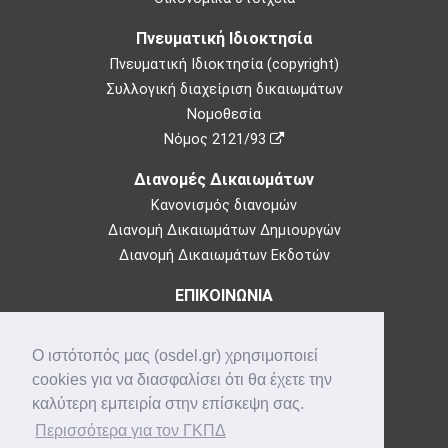
Πνευματική Ιδιοκτησία
Πνευματική Ιδιοκτησία (copyright)
Συλλογική διαχείριση δικαιωμάτων
Νομοθεσία
Νόμος 2121/93
Διανομές Δικαιωμάτων
Κανονισμός διανομών
Διανομή Δικαιωμάτων Δημιουργών
Διανομή Δικαιωμάτων Εκδοτών
ΕΠΙΚΟΙΝΩΝΙΑ
Θεμιστοκλέους 73,
10683 Αθήνα
Ο ιστότοπός μας (osdel.gr) χρησιμοποιεί
Τηλ: 210-3849100
cookies για να διασφαλίσει ότι θα έχετε την
e-mail:
info@osdel.gr
καλύτερη εμπειρία στην επίσκεψη σας.
Που βρισκόμαστε
Περισσότερα για τον ΓΚΠΔ