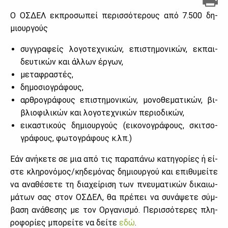
Ο ΟΣ­ΔΕΛ εκ­προ­σω­πεί πε­ρισ­σό­τε­ρους από 7.500 δη­
μιουρ­γούς
συγ­γρα­φείς λο­γο­τε­χνι­κών, επι­στη­μο­νι­κών, εκ­παι­
δευ­τι­κών και άλ­λων έρ­γων,
με­τα­φρα­στές,
δη­μο­σιο­γρά­φους,
αρ­θρο­γρά­φους επι­στη­μο­νι­κών, μο­νο­θε­μα­τι­κών, βι­
βλιο­φι­λι­κών και λο­γο­τε­χνι­κών πε­ριο­δι­κών,
ει­κα­στι­κούς δη­μιουρ­γούς (ει­κο­νο­γρά­φους, σκι­τσο­
γρά­φους, φω­το­γρά­φους κ.λπ.)
Εάν ανή­κε­τε σε μια από τις πα­ρα­πά­νω κα­τη­γο­ρί­ες ή εί­
στε κλη­ρο­νό­μος/κη­δε­μό­νας δη­μιουρ­γού και επι­θυ­μεί­τε
να ανα­θέ­σε­τε τη δια­χεί­ρι­ση των πνευ­μα­τι­κών δι­καιω­
μά­των σας στον ΟΣ­ΔΕΛ, θα πρέ­πει να συ­νά­ψε­τε σύμ­
βα­ση ανά­θε­σης με τον Ορ­γα­νι­σμό. Πε­ρισ­σό­τε­ρες πλη­
ρο­φο­ρί­ες μπο­ρεί­τε να δεί­τε
εδώ
.