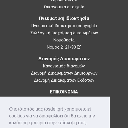
Οικονομικά στοιχεία
Πνευματική Ιδιοκτησία
Πνευματική Ιδιοκτησία (copyright)
Συλλογική διαχείριση δικαιωμάτων
Νομοθεσία
Νόμος 2121/93
Διανομές Δικαιωμάτων
Κανονισμός διανομών
Διανομή Δικαιωμάτων Δημιουργών
Διανομή Δικαιωμάτων Εκδοτών
ΕΠΙΚΟΙΝΩΝΙΑ
Θεμιστοκλέους 73,
10683 Αθήνα
Ο ιστότοπός μας (osdel.gr) χρησιμοποιεί
Τηλ: 210-3849100
cookies για να διασφαλίσει ότι θα έχετε την
e-mail:
info@osdel.gr
καλύτερη εμπειρία στην επίσκεψη σας.
Που βρισκόμαστε