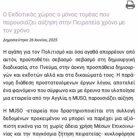
Ο Εκδοτικός χώρος ο μόνος τομέας που
παρουσιάζει αύξηση στην Πειρατεία χρόνο με
τον χρόνο
Δημοσιεύτηκε 26 Ιουνίου, 2025
Η αγά­πη για τον Πο­λι­τι­σμό και όσα αγα­θά απορ­ρέ­ουν από
αυ­τόν, προ­ϋ­πο­θέ­τει σε­βα­σμό∙ σε­βα­σμό στη δη­μιουρ­γι­κή
δια­δι­κα­σία, στο Πνεύ­μα, στην άο­κνη προ­σπά­θεια δη­μιουρ­
γών και εκ­δο­τών αλ­λά και στα δι­καιώ­μα­τά τους. Η πα­ρά­
νο­μη διά­θε­ση προ­στα­τευό­με­νων έρ­γων λό­γου, απο­τε­λεί
ένα φαι­νό­με­νο που σύμ­φω­να και με έρευ­να που υλο­ποί­η­σε
μια εται­ρεία από την Αγ­γλία, η MUSO, πα­ρου­σιά­ζει αύ­ξη­ση.
Η MUSO -εται­ρεία που δρα­στη­ριο­ποιεί­ται στη συλ­λο­γή
δε­δο­μέ­νων προ­κει­μέ­νου να μπο­ρεί να πα­ρέ­χει μια αξιό­
πι­στη ει­κό­να για τη χω­ρίς άδεια χρή­ση Μέ­σων Επι­κοι­νω­
νί­ας και την πα­γκό­σμια ζή­τη­ση πει­ρα­τεί­ας- κυ­κλο­φό­ρη­σε