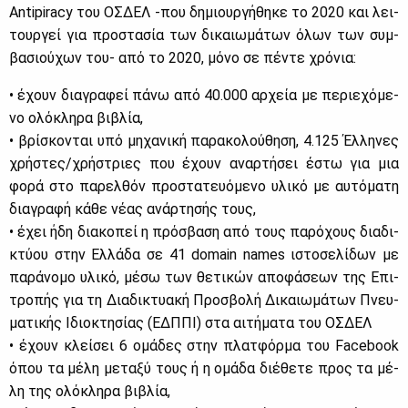
Antipiracy του ΟΣ­ΔΕΛ -που δη­μιουρ­γή­θη­κε το 2020 και λει­
τουρ­γεί για προ­στα­σία των δι­καιω­μά­των όλων των συμ­
βα­σιού­χων του- από το 2020, μό­νο σε πέ­ντε χρό­νια:
• έχουν δια­γρα­φεί πά­νω από 40.000 αρ­χεία με πε­ριε­χό­με­
νο ολό­κλη­ρα βι­βλία,
• βρί­σκο­νται υπό μη­χα­νι­κή πα­ρα­κο­λού­θη­ση, 4.125 Έλ­λη­νες
χρή­στες/χρή­στριες που έχουν αναρ­τή­σει έστω για μια
φο­ρά στο πα­ρελ­θόν προ­στα­τευό­με­νο υλι­κό με αυ­τό­μα­τη
δια­γρα­φή κά­θε νέ­ας ανάρ­τη­σής τους,
• έχει ήδη δια­κο­πεί η πρό­σβα­ση από τους πα­ρό­χους δια­δι­
κτύ­ου στην Ελ­λά­δα σε 41 domain names ιστο­σε­λί­δων με
πα­ρά­νο­μο υλι­κό, μέ­σω των θε­τι­κών απο­φά­σε­ων της Επι­
τρο­πής για τη Δια­δι­κτυα­κή Προ­σβο­λή Δι­καιω­μά­των Πνευ­
μα­τι­κής Ιδιο­κτη­σί­ας (ΕΔΠ­ΠΙ) στα αι­τή­μα­τα του ΟΣ­ΔΕΛ
• έχουν κλεί­σει 6 ομά­δες στην πλατ­φόρ­μα του Facebook
όπου τα μέ­λη με­τα­ξύ τους ή η ομά­δα διέ­θε­τε προς τα μέ­
λη της ολό­κλη­ρα βι­βλία,