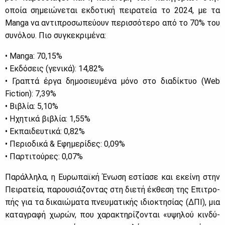
οποία ση­μειώ­νε­ται εκ­δο­τι­κή πει­ρα­τεία το 2024, με τα
Manga να αντι­προ­σω­πεύ­ουν πε­ρισ­σό­τε­ρο από το 70% του
συ­νό­λου. Πιο συ­γκε­κρι­μέ­να:
• Manga: 70,15%
• Εκ­δό­σεις (γε­νι­κά): 14,82%
• Γρα­πτά έρ­γα δη­μο­σιευ­μέ­να μό­νο στο δια­δί­κτυο (Web
Fiction): 7,39%
• Βι­βλία: 5,10%
• Ηχη­τι­κά βι­βλία: 1,55%
• Εκ­παι­δευ­τι­κά: 0,82%
• Πε­ριο­δι­κά & Εφη­με­ρί­δες: 0,09%
• Παρ­τι­τού­ρες: 0,07%
Πα­ράλ­λη­λα, η Ευ­ρω­παϊ­κή Ένω­ση εστί­α­σε και εκεί­νη στην
Πει­ρα­τεία, πα­ρου­σιά­ζο­ντας στη διε­τή έκ­θε­ση της Επι­τρο­
πής για τα δι­καιώ­μα­τα πνευ­μα­τι­κής ιδιο­κτη­σί­ας (ΔΠΙ), μια
κα­τα­γρα­φή χω­ρών, που χα­ρα­κτη­ρί­ζο­νται «υψη­λού κιν­δύ­