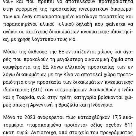
νου» και που πρέ­πει να απο­τε­λέ­σουν προ­τε­ραιό­τη­τα
στην εφαρ­μο­γή της προ­στα­σί­ας πνευ­μα­τι­κών δι­καιω­μά­
των και έναν επι­και­ρο­ποι­η­μέ­νο κα­τά­λο­γο πει­ρα­τεί­ας και
πα­ρα­ποι­η­μέ­νου υλι­κού -υλι­κού δη­λα­δή που φαί­νε­ται να
ανή­κει σε κα­τό­χους δι­καιω­μά­των πνευ­μα­τι­κής ιδιο­κτη­σί­
ας, με χρή­ση λο­γό­τυ­που τους κ.ά.
Μέ­σω της έκ­θε­σης της ΕΕ εντο­πί­ζο­νται χώ­ρες και αγο­
ρές που προ­κα­λούν τη με­γα­λύ­τε­ρη οι­κο­νο­μι­κή ζη­μία στα
συμ­φέ­ρο­ντα της ΕΕ, λό­γω ελ­λι­πούς προ­στα­σί­ας των εν
λό­γω δι­καιω­μά­των, με την Κί­να να απο­τε­λεί χώ­ρα προ­τε­
ραιό­τη­τα στην προ­στα­σία των δι­καιω­μά­των πνευ­μα­τι­κής
ιδιο­κτη­σί­ας (ΔΠΙ) των επι­χει­ρή­σε­ων. Ακο­λου­θούν η Ιν­δία
και η Τουρ­κία, ενώ στην τρί­τη κα­τη­γο­ρία βρί­σκο­νται χώ­
ρες όπως η Αρ­γε­ντι­νή, η Βρα­ζι­λία και η Ιν­δο­νη­σία.
Μό­νο το 2023 ανα­φέ­ρε­ται πως κα­τα­σχέ­θη­καν 17,5 εκα­
τομ­μύ­ρια «πα­ρα­ποι­η­μέ­να προ­ϊ­ό­ντα» αξί­ας σχε­δόν 811
εκατ. ευ­ρώ. Αντί­στοι­χα, από στοι­χεία του προ­γράμ­μα­τος