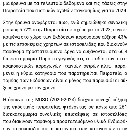
μια έρευ­να με τα τε­λευ­ταία δε­δο­μέ­να και τις τά­σεις στην
Πει­ρα­τεία πο­λι­τι­στι­κών αγα­θών πα­γκο­σμί­ως για το 2024.
Στην έρευ­να ανα­φέ­ρε­ται πως, ενώ ση­μειώ­θη­κε συ­νο­λι­κή
μεί­ω­ση 5.72% στην Πει­ρα­τεία σε σχέ­ση με το 2023, συ­γκε­
κρι­μέ­να στο χώ­ρο των Εκ­δό­σε­ων πα­ρου­σί­α­σε αύ­ξη­ση 4,3%
με τις επι­σκέ­ψεις χρη­στών σε ιστο­σε­λί­δες που δια­κι­νούν
πα­ρά­νο­μα προ­στα­τευό­με­να έρ­γα να αυ­ξά­νο­νται στα 66,4
δι­σε­κα­τομ­μύ­ρια. Πα­ρά το γε­γο­νός ότι, το πε­δίο των οπτι­
κο­α­κου­στι­κών πα­ρα­γω­γών -ται­νιών, σει­ρών κ.λπ.- πα­ρα­
μέ­νει η κύ­ρια κα­τη­γο­ρία που πα­ρα­τη­ρεί­ται Πει­ρα­τεία, ο
το­μέ­ας των Εκ­δό­σε­ων εί­ναι ο μό­νος που πα­ρου­σιά­ζει αύ­
ξη­ση χρό­νο με τον χρό­νο.
Η έρευ­να της MUSO (2020-2024) δεί­χνει συ­νε­χή αύ­ξη­ση
της εκ­δο­τι­κής πει­ρα­τεί­ας, φτά­νο­ντας σε πά­νω από 261
δι­σε­κα­τομ­μύ­ρια συ­νο­λι­κές επι­σκέ­ψεις σε ιστο­σε­λί­δες
που δια­κι­νούν πα­ρά­νο­μα προ­στα­τευό­με­νο υλι­κό. Εν­δια­φέ­
ρον πα­ρου­σιά­ζει και η κα­τα­νο­μή των κα­τη­γο­ριών στην