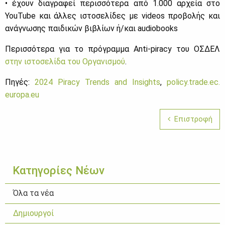
• έχουν δια­γρα­φεί πε­ρισ­σό­τε­ρα από 1.000 αρ­χεία στο
YouTube και άλ­λες ιστο­σε­λί­δες με videos προ­βο­λής και
ανά­γνω­σης παι­δι­κών βι­βλί­ων ή/και audiobooks
Πε­ρισ­σό­τε­ρα για το πρό­γραμ­μα Anti-piracy του ΟΣ­ΔΕΛ
στην ιστο­σε­λί­δα του Ορ­γα­νι­σμού
.
Πη­γές:
2024 Piracy Trends and Insights
,
policy.trade.ec.​
europa.​eu
Επιστροφή
Κατηγορίες Νέων
Όλα τα νέα
Δημιουργοί