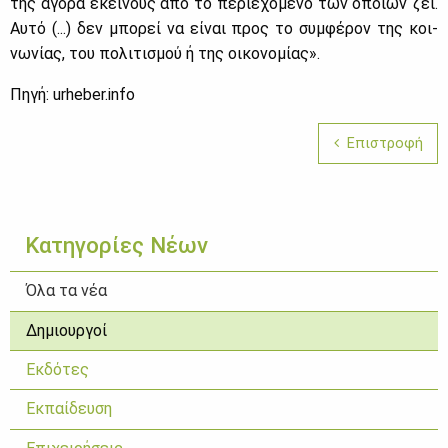
της αγο­ρά εκεί­νους από το πε­ριε­χό­με­νο των οποί­ων ζει.
Αυ­τό (...) δεν μπο­ρεί να εί­ναι προς το συμ­φέ­ρον της κοι­
νω­νί­ας, του πο­λι­τι­σμού ή της οι­κο­νο­μί­ας».
Πη­γή: urheber.info
Επιστροφή
Κατηγορίες Νέων
Όλα τα νέα
Δημιουργοί
Εκδότες
Εκπαίδευση