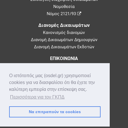
Νομοθεσία
Νόμος 2121/93
Διανομές Δικαιωμάτων
Κανονισμός διανομών
Διανομή Δικαιωμάτων Δημιουργών
Διανομή Δικαιωμάτων Εκδοτών
ΕΠΙΚΟΙΝΩΝΙΑ
Θεμιστοκλέους 73,
10683 Αθήνα
Ο ιστότοπός μας (osdel.gr) χρησιμοποιεί
Τηλ: 210-3849100
cookies για να διασφαλίσει ότι θα έχετε την
e-mail:
info@osdel.gr
καλύτερη εμπειρία στην επίσκεψη σας.
Που βρισκόμαστε
Περισσότερα για τον ΓΚΠΔ
Προσωπικά Δεδομένα
Να επιτραπούν τα cookies
ΟΣΔΕΛ © 2017 - 2026 all rights reserved
by pencilcase