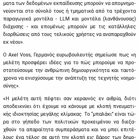
μα­τα των δε­δο­μέ­νων εκ­παί­δευ­σης μπο­ρούν να απο­μνη­μο­
νεύ­ο­νται στο σύ­νο­λό τους ή τμη­μα­τι­κά από τα τρέ­χο­ντα
πα­ρα­γω­γι­κά μο­ντέ­λα - LLM και μο­ντέ­λα (λαν­θά­νου­σας)
διά­χυ­σης - και επο­μέ­νως μπο­ρούν με τις κα­τάλ­λη­λες
διορ­θώ­σεις από τους τε­λι­κούς χρή­στες να ανα­πα­ρα­χθούν
εκ νέ­ου».
Ο Axel Voss, Γερ­μα­νός ευ­ρω­βου­λευ­τής ση­μεί­ω­σε πως «η
με­λέ­τη προ­σφέ­ρει ιδέ­ες για το πώς μπο­ρού­με να προ­
στα­τεύ­σου­με την αν­θρώ­πι­νη δη­μιουρ­γι­κό­τη­τα και ταυ­τό­
χρο­να να ενι­σχύ­σου­με την ανά­πτυ­ξη της τε­χνη­τής νοη­μο­
σύ­νης».
«Η με­λέ­τη αυ­τή πέ­φτει σαν κε­ραυ­νός εν αι­θρία, διό­τι
απο­δει­κνύ­ει ότι έχου­με να κά­νου­με με κλο­πή πνευ­μα­τι­
κής ιδιο­κτη­σί­ας με­γά­λης κλί­μα­κας. Το “μπα­λά­κι” εί­ναι τώ­
ρα στο γή­πε­δο των πο­λι­τι­κών προ­κει­μέ­νου να διε­ξα­
χθούν τα απα­ραί­τη­τα συ­μπε­ρά­σμα­τα και να μπει επι­τέ­
λους ένα τέ­λος σε αυ­τή την κλο­πή εις βά­ρος των δη­μο­