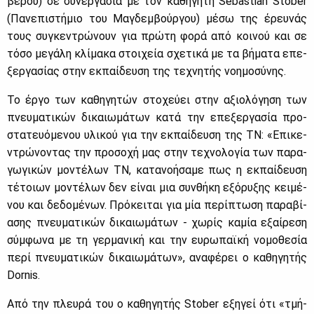
βε­ρου) σε συ­νερ­γα­σία με τον κα­θη­γη­τή Sebastian Stober
(Πα­νε­πι­στή­μιο του Μα­γδεμ­βούρ­γου) μέ­σω της έρευ­νάς
τους συ­γκε­ντρώ­νουν για πρώ­τη φο­ρά από κοι­νού και σε
τό­σο με­γά­λη κλί­μα­κα στοι­χεία σχε­τι­κά με τα βή­μα­τα επε­
ξερ­γα­σί­ας στην εκ­παί­δευ­ση της τε­χνη­τής νοη­μο­σύ­νης.
Το έρ­γο των κα­θη­γη­τών στο­χεύ­ει στην αξιο­λό­γη­ση των
πνευ­μα­τι­κών δι­καιω­μά­των κα­τά την επε­ξερ­γα­σία προ­
στα­τευό­με­νου υλι­κού για την εκ­παί­δευ­ση της ΤΝ: «Επι­κε­
ντρώ­νο­ντας την προ­σο­χή μας στην τε­χνο­λο­γία των πα­ρα­
γω­γι­κών μο­ντέ­λων ΤΝ, κα­τα­νο­ή­σα­με πως η εκ­παί­δευ­ση
τέ­τοιων μο­ντέ­λων δεν εί­ναι μια συν­θή­κη εξό­ρυ­ξης κει­μέ­
νου και δε­δο­μέ­νων. Πρό­κει­ται για μία πε­ρί­πτω­ση πα­ρα­βί­
α­σης πνευ­μα­τι­κών δι­καιω­μά­των - χω­ρίς κα­μία εξαί­ρε­ση
σύμ­φω­να με τη γερ­μα­νι­κή και την ευ­ρω­παϊ­κή νο­μο­θε­σία
πε­ρί πνευ­μα­τι­κών δι­καιω­μά­των», ανα­φέ­ρει ο κα­θη­γη­τής
Dornis.
Από την πλευ­ρά του ο κα­θη­γη­τής Stober εξη­γεί ότι «τμή­