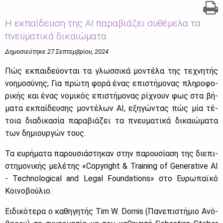
Η εκπαίδευση της AI παραβιάζει συθέμελα τα
πνευματικά δικαιώματα
Δημοσιεύτηκε 27 Σεπτεμβρίου, 2024
Πώς εκ­παι­δεύ­ο­νται τα γλωσ­σι­κά μο­ντέ­λα της τε­χνη­τής
νοη­μο­σύ­νης; Για πρώ­τη φο­ρά ένας επι­στή­μο­νας πλη­ρο­φο­
ρι­κής και ένας νο­μι­κός επι­στή­μο­νας ρί­χνουν φως στα βή­
μα­τα εκ­παί­δευ­σης μο­ντέ­λων AI, εξη­γώ­ντας πώς μία τέ­
τοια δια­δι­κα­σία πα­ρα­βιά­ζει τα πνευ­μα­τι­κά δι­καιώ­μα­τα
των δη­μιουρ­γών τους.
Τα ευ­ρή­μα­τα πα­ρου­σιά­στη­καν στην πα­ρου­σί­α­ση της διε­πι­
στη­μο­νι­κής με­λέ­της «Copyright & Training of Generative AI
- Technological and Legal Foundations» στο Ευ­ρω­παϊ­κό
Κοι­νο­βού­λιο.
Ει­δι­κό­τε­ρα ο κα­θη­γη­τής Tim W. Dornis (Πα­νε­πι­στή­μιο Ανό­