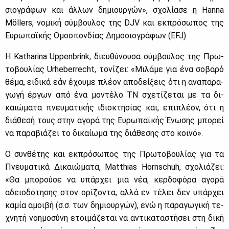
σιο­γρά­φων και άλ­λων δη­μιουρ­γών», σχο­λί­α­σε η Hanna
Möllers, νο­μι­κή σύμ­βου­λος της DJV και εκ­πρό­σω­πος της
Ευ­ρω­παϊ­κής Ομο­σπον­δί­ας Δη­μο­σιο­γρά­φων (EFJ).
Η Katharina Uppenbrink, διευ­θύ­νου­σα σύμ­βου­λος της Πρω­
το­βου­λί­ας Urheberrecht, το­νί­ζει: «Μι­λά­με για ένα σο­βα­ρό
θέ­μα, ει­δι­κά εάν έχου­με πλέ­ον απο­δεί­ξεις ότι η ανα­πα­ρα­
γω­γή έρ­γων από ένα μο­ντέ­λο ΤΝ σχε­τί­ζε­ται με τα δι­
καιώ­μα­τα πνευ­μα­τι­κής ιδιο­κτη­σί­ας και, επι­πλέ­ον, ότι η
διά­θε­σή τους στην αγο­ρά της Ευ­ρω­παϊ­κής Ένω­σης μπο­ρεί
να πα­ρα­βιά­ζει το δι­καί­ω­μα της διά­θε­σης στο κοι­νό».
Ο συν­θέ­της και εκ­πρό­σω­πος της Πρω­το­βου­λί­ας για τα
Πνευ­μα­τι­κά Δι­καιώ­μα­τα, Matthias Hornschuh, σχο­λιά­ζει:
«Θα μπο­ρού­σε να υπάρ­χει μια νέα, κερ­δο­φό­ρα αγο­ρά
αδειο­δό­τη­σης στον ορί­ζο­ντα, αλ­λά εν τέ­λει δεν υπάρ­χει
κα­μία αμοι­βή (σ.σ. των δη­μιουρ­γών), ενώ η πα­ρα­γω­γι­κή τε­
χνη­τή νοη­μο­σύ­νη ετοι­μά­ζε­ται να αντι­κα­τα­στή­σει στη δι­κή