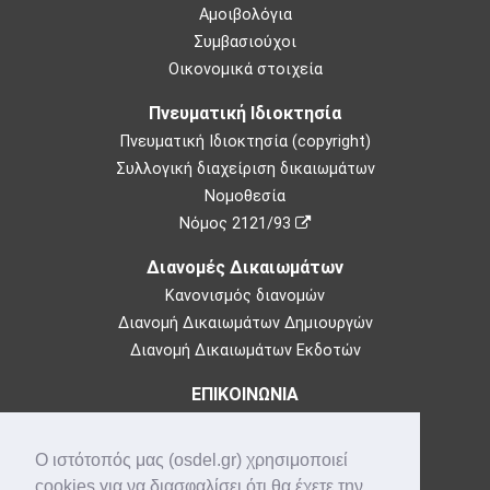
Αμοιβολόγια
Συμβασιούχοι
Οικονομικά στοιχεία
Πνευματική Ιδιοκτησία
Πνευματική Ιδιοκτησία (copyright)
Συλλογική διαχείριση δικαιωμάτων
Νομοθεσία
Νόμος 2121/93
Διανομές Δικαιωμάτων
Κανονισμός διανομών
Διανομή Δικαιωμάτων Δημιουργών
Διανομή Δικαιωμάτων Εκδοτών
ΕΠΙΚΟΙΝΩΝΙΑ
Θεμιστοκλέους 73,
10683 Αθήνα
Ο ιστότοπός μας (osdel.gr) χρησιμοποιεί
Τηλ: 210-3849100
cookies για να διασφαλίσει ότι θα έχετε την