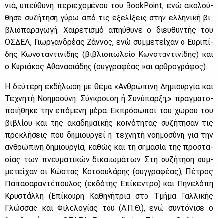
νιά, υπεύ­θυ­νη πε­ριε­χο­μέ­νου του BookPoint, ενώ ακο­λού­
θη­σε συ­ζή­τη­ση γύ­ρω από τις εξε­λί­ξεις στην ελ­λη­νι­κή βι­
βλιο­πα­ρα­γω­γή. Χαι­ρε­τι­σμό απηύ­θυ­νε ο διευ­θυ­ντής του
ΟΣ­ΔΕΛ, Γιωρ­γαν­δρέ­ας Ζάν­νος, ενώ συμ­με­τεί­χαν ο Ευ­ρι­πί­
δης Κων­στα­ντι­νί­δης (βι­βλιο­πω­λείο Κων­στα­ντι­νί­δης) και
ο Κυ­ριά­κος Αθα­να­σιά­δης (συγ­γρα­φέ­ας και αρ­θρο­γρά­φος).
Η δεύ­τε­ρη εκ­δή­λω­ση με θέ­μα «Αν­θρώ­πι­νη Δη­μιουρ­γία και
Τε­χνη­τή Νοη­μο­σύ­νη: Σύ­γκρου­ση ή Συ­νύ­παρ­ξη;» πραγ­μα­το­
ποι­ή­θη­κε την επό­με­νη μέ­ρα. Εκ­πρό­σω­ποι του χώ­ρου του
βι­βλί­ου και της ακα­δη­μαϊ­κής κοι­νό­τη­τας συ­ζή­τη­σαν τις
προ­κλή­σεις που δη­μιουρ­γεί η τε­χνη­τή νοη­μο­σύ­νη για την
αν­θρώ­πι­νη δη­μιουρ­γία, κα­θώς και τη ση­μα­σία της προ­στα­
σί­ας των πνευ­μα­τι­κών δι­καιω­μά­των. Στη συ­ζή­τη­ση συμ­
με­τεί­χαν οι Κώ­στας Κα­τσου­λά­ρης (συγ­γρα­φέ­ας), Πέ­τρος
Πα­πα­σα­ρα­ντό­που­λος (εκ­δό­της Επί­κε­ντρο) και Πη­νε­λό­πη
Κρυ­στάλ­λη (Επί­κου­ρη Κα­θη­γή­τρια στο Τμή­μα Γαλ­λι­κής
Γλώσ­σας και Φι­λο­λο­γί­ας του (Α.Π.Θ.), ενώ συ­ντό­νι­σε ο