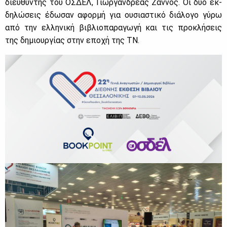
διευ­θυ­ντής του ΟΣ­ΔΕΛ, Γιωρ­γαν­δρέ­ας Ζάν­νος. Οι δύο εκ­
δη­λώ­σεις έδω­σαν αφορ­μή για ου­σια­στι­κό διά­λο­γο γύ­ρω
από την ελ­λη­νι­κή βι­βλιο­πα­ρα­γω­γή και τις προ­κλή­σεις
της δη­μιουρ­γί­ας στην επο­χή της ΤΝ.