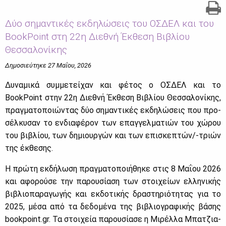
Δύο σημαντικές εκδηλώσεις του ΟΣΔΕΛ και του
BookPoint στη 22η Διεθνή Έκθεση Βιβλίου
Θεσσαλονίκης
Δημοσιεύτηκε 27 Μαΐου, 2026
Δυ­να­μι­κά συμ­με­τεί­χαν και φέ­τος ο ΟΣ­ΔΕΛ και το
BookPoint στην 22η Διε­θνή Έκ­θε­ση Βι­βλί­ου Θεσ­σα­λο­νί­κης,
πραγ­μα­το­ποιώ­ντας δύο ση­μα­ντι­κές εκ­δη­λώ­σεις που προ­
σέλ­κυ­σαν το εν­δια­φέ­ρον των επαγ­γελ­μα­τιών του χώ­ρου
του βι­βλί­ου, των δη­μιουρ­γών και των επι­σκε­πτών/-τριών
της έκ­θε­σης.
Η πρώ­τη εκ­δή­λω­ση πραγ­μα­το­ποι­ή­θη­κε στις 8 Μα­ΐ­ου 2026
και αφο­ρού­σε την πα­ρου­σί­α­ση των στοι­χεί­ων ελ­λη­νι­κής
βι­βλιο­πα­ρα­γω­γής και εκ­δο­τι­κής δρα­στη­ριό­τη­τας για το
2025, μέ­σα από τα δε­δο­μέ­να της βι­βλιο­γρα­φι­κής βά­σης
bookpoint.gr. Τα στοι­χεία πα­ρου­σί­α­σε η Μι­ρέλ­λα Μπα­τζια­