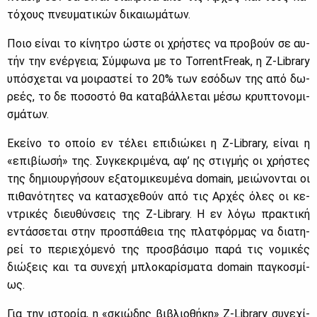
τό­χους πνευ­μα­τι­κών δι­καιω­μά­των.
Ποιο εί­ναι το κί­νη­τρο ώστε οι χρή­στες να προ­βούν σε αυ­
τήν την ενέρ­γεια; Σύμ­φω­να με το TorrentFreak, η Z-Library
υπό­σχε­ται να μοι­ρα­στεί το 20% των εσό­δων της από δω­
ρε­ές, το δε πο­σο­στό θα κα­τα­βάλ­λε­ται μέ­σω κρυ­πτο­νο­μι­
σμά­των.
Εκεί­νο το οποίο εν τέ­λει επι­διώ­κει η Z-Library, εί­ναι η
«επι­βί­ω­σή» της. Συ­γκε­κρι­μέ­να, αφ’ ης στιγ­μής οι χρή­στες
της δη­μιουρ­γή­σουν εξα­το­μι­κευ­μέ­να domain, μειώ­νο­νται οι
πι­θα­νό­τη­τες να κα­τα­σχε­θούν από τις Αρ­χές όλες οι κε­
ντρι­κές διευ­θύν­σεις της Z-Library. Η εν λό­γω πρα­κτι­κή
εντάσ­σε­ται στην προ­σπά­θεια της πλατ­φόρ­μας να δια­τη­
ρεί το πε­ριε­χό­με­νό της προ­σβά­σι­μο πα­ρά τις νο­μι­κές
διώ­ξεις και τα συ­νε­χή μπλο­κα­ρί­σμα­τα domain πα­γκο­σμί­
ως.
Για την ιστο­ρία, η «σκιώ­δης βι­βλιο­θή­κη» Z-Library συ­νε­χί­