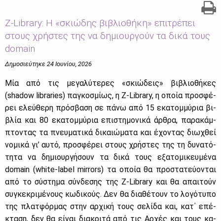
Z-Library: Η «σκιώδης βιβλιοθήκη» επιτρέπει
στους χρήστες της να δημιουργούν τα δικά τους
domain
Δημοσιεύτηκε 24 Ιουνίου, 2026
Mία από τις με­γα­λύ­τε­ρες «σκιώ­δεις» βι­βλιο­θή­κες
(shadow libraries) πα­γκο­σμί­ως, η Z-Library, η οποία προ­σφέ­
ρει ελεύ­θε­ρη πρό­σβα­ση σε πά­νω από 15 εκα­τομ­μύ­ρια βι­
βλία και 80 εκα­τομ­μύ­ρια επι­στη­μο­νι­κά άρ­θρα, πα­ρα­κάμ­
πτο­ντας τα πνευ­μα­τι­κά δι­καιώ­μα­τα και έχο­ντας διω­χθεί
νο­μι­κά γι’ αυ­τό, προ­σφέ­ρει στους χρή­στες της τη δυ­να­τό­
τη­τα να δη­μιουρ­γή­σουν τα δι­κά τους εξα­το­μι­κευ­μέ­να
domain (white-label mirrors) τα οποία θα προ­στα­τεύ­ο­νται
από το σύ­στη­μα σύν­δε­σης της Z-Library και θα απαι­τούν
συ­γκε­κρι­μέ­νους κω­δι­κούς. Δεν θα δια­θέ­τουν το λο­γό­τυ­πο
της πλατ­φόρ­μας στην αρ­χι­κή τους σε­λί­δα και, κατ΄ επέ­
κτα­ση, δεν θα εί­ναι δια­κρι­τά από τις Αρ­χές και τους κα­