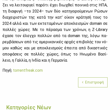
ζει να λει­τουρ­γεί πα­ρό­τι έχει διω­χθεί ποι­νι­κά στις ΗΠΑ,
τη δια­φυ­γή –το 2024– των δύο κα­τη­γο­ρού­με­νων Ρώ­σων
δια­χει­ρι­στών της κα­τά την κα­τ’ οί­κον κρά­τη­σή τους το
2024 αλ­λά και των εκτε­τα­μέ­νων απο­κλει­σμών domain σε
πολ­λές χώ­ρες. Με το πέ­ρα­σμα των χρό­νων, η Z-Library
έχα­σε τον έλεγ­χο πολ­λών από τα domain της, λό­γω πα­
ρεμ­βά­σε­ων από τις αμε­ρι­κα­νι­κές αρ­χές επι­βο­λής του νό­
μου κα­θώς και με απο­κλει­σμούς έπει­τα από δι­κα­στι­κές
απο­φά­σεις σε πολ­λές χώ­ρες, όπως το Ηνω­μέ­νο Βα­σί­
λειο, η Γαλ­λία, η Ιν­δία και η Γερ­μα­νία.
Πη­γή:
torrentfreak.com
Επιστροφή
Κατηγορίες Νέων