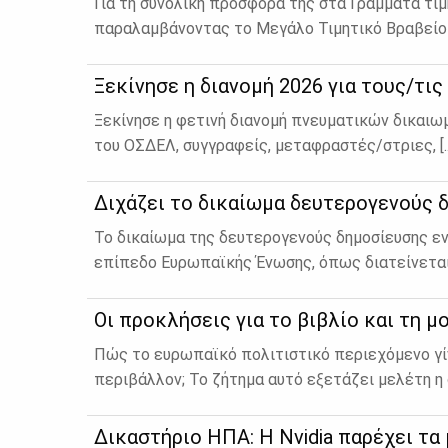
Για τη συνολική προσφορά της στα Γράμματα τιμ
παραλαμβάνοντας το Μεγάλο Τιμητικό Βραβείο σ
Ξεκίνησε η διανομή 2026 για τους/τ
Ξε­κί­νη­σε η φε­τι­νή δια­νο­μή πνευ­μα­τι­κών δι­κα
του ΟΣ­ΔΕΛ, συγ­γρα­φείς, με­τα­φρα­στές/στριες, [..
Διχάζει το δικαίωμα δευτερογενούς
Το δικαίωμα της δευτερογενούς δημοσίευσης εν
επίπεδο Ευρωπαϊκής Ένωσης, όπως διατείνεται 
Οι προκλήσεις για το βιβλίο και τη 
Πώς το ευρωπαϊκό πολιτιστικό περιεχόμενο γί
περιβάλλον; Το ζήτημα αυτό εξετάζει μελέτη η 
Δικαστήριο ΗΠΑ: Η Nvidia παρέχει τα