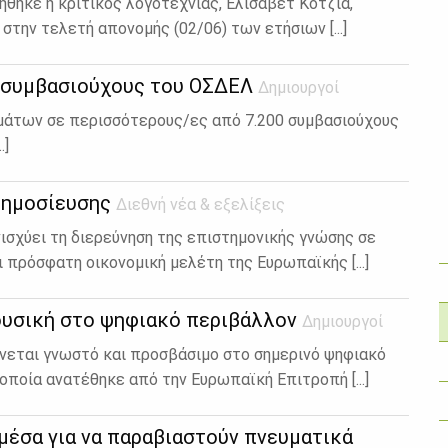
ήθηκε η κριτικός λογοτεχνίας, Ελισάβετ Κοτζιά,
την τελετή απονομής (02/06) των ετήσιων [...]
ις συμβασιούχους του ΟΣΔΕΛ
Δημιουργοί
ιω­μά­των σε πε­ρισ­σό­τε­ρους/ες από 7.200 συμ­βα­σιού­χους
.]
 δημοσίευσης
Διεθνή νέα & εξελίξεις
ισχύει τη διερεύνηση της επιστημονικής γνώσης σε
πρόσφατη οικονομική μελέτη της Ευρωπαϊκής [...]
μουσική στο ψηφιακό περιβάλλον
Δημιουργοί
νεται γνωστό και προσβάσιμο στο σημερινό ψηφιακό
οποία ανατέθηκε από την Ευρωπαϊκή Επιτροπή [...]
 μέσα για να παραβιαστούν πνευματικά