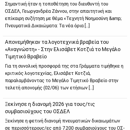
Σημαντική ήταν η τοποθέτηση του διευθυντή του
ΟΣΔΕΛ, Γεωργανδρέα Ζάννου, στην απαιτητική και
επίκαιρη συζήτηση με θέμα «Τεχνητή Νοημοσύνη &amp;
Πνευματικά Δικαιώματα: Τα νέα όρια [...]
Απονεμήθηκαν τα λογοτεχνικά βραβεία του
«Αναγνώστη» - Στην Ελισάβετ Κοτζιά το Μεγάλο
Τιμητικό Βραβείο
Για τη συνολική προσφορά της στα Γράμματα τιμήθηκε η
κριτικός λογοτεχνίας, Ελισάβετ Κοτζιά,
παραλαμβάνοντας το Μεγάλο Τιμητικό Βραβείο στην
τελετή απονομής (02/06) των ετήσιων [...]
Ξεκίνησε η διανομή 2026 για τους/τις
συμβασιούχους του ΟΣΔΕΛ
Ξε­κί­νη­σε η φε­τι­νή δια­νο­μή πνευ­μα­τι­κών δι­καιω­μά­των
σε πε­ρισ­σό­τε­ρους/ες από 7.200 συμ­βα­σιού­χους του ΟΣ­