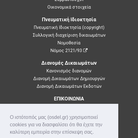
Οικονομικά στοιχεία
Πνευματική Ιδιοκτησία
Πνευματική Ιδιοκτησία (copyright)
Συλλογική διαχείριση δικαιωμάτων
Νομοθεσία
Νόμος 2121/93
Διανομές Δικαιωμάτων
Κανονισμός διανομών
Διανομή Δικαιωμάτων Δημιουργών
Διανομή Δικαιωμάτων Εκδοτών
ΕΠΙΚΟΙΝΩΝΙΑ
Θεμιστοκλέους 73,
10683 Αθήνα
Ο ιστότοπός μας (osdel.gr) χρησιμοποιεί
Τηλ: 210-3849100
cookies για να διασφαλίσει ότι θα έχετε την
e-mail:
info@osdel.gr
καλύτερη εμπειρία στην επίσκεψη σας.
Που βρισκόμαστε