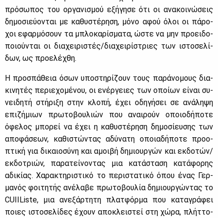
πρό­σω­πος του ορ­γα­νι­σμού εξή­γη­σε ότι οι ανα­κοι­νώ­σεις
δη­μο­σιεύ­ο­νται με κα­θυ­στέ­ρη­ση, μό­νο αφού όλοι οι πά­ρο­
χοι εφαρ­μό­σουν τα μπλο­κα­ρί­σμα­τα, ώστε να μην προει­δο­
ποιού­νται οι δια­χει­ρι­στές/δια­χει­ρί­στριες των ιστο­σε­λί­
δων, ως προ­ε­λέ­χθη.
Η προ­σπά­θεια όσων υπο­στη­ρί­ζουν τους πα­ρά­νο­μους δια­
κι­νη­τές πε­ριε­χο­μέ­νου, οι ενέρ­γειες των οποί­ων εί­ναι συ­
νει­δη­τή στή­ρι­ξη στην κλο­πή, έχει οδη­γή­σει σε ανά­λη­ψη
επι­ζή­μιων πρω­το­βου­λιών που αναι­ρούν οποιο­δή­πο­τε
όφε­λος μπο­ρεί να έχει η κα­θυ­στέ­ρη­ση δη­μο­σί­ευ­σης των
απο­φά­σε­ων, κα­θι­στώ­ντας αδύ­να­τη οποια­δή­πο­τε προ­ο­
πτι­κή για δι­καιο­σύ­νη και αμοι­βή δη­μιουρ­γών και εκ­δο­τών/
εκ­δο­τριών, πα­ρα­τεί­νο­ντας μια κα­τά­στα­ση κα­τά­φο­ρης
αδι­κί­ας. Χα­ρα­κτη­ρι­στι­κό το πε­ρι­στα­τι­κό όπου ένας Γερ­
μα­νός φοι­τη­τής ανέ­λα­βε πρω­το­βου­λία δη­μιουρ­γώ­ντας το
CUIIListe, μια ανε­ξάρ­τη­τη πλατ­φόρ­μα που κα­τα­γρά­φει
ποιες ιστο­σε­λί­δες έχουν απο­κλει­στεί στη χώ­ρα, πλήτ­το­