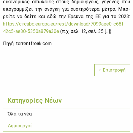
οι­κο­νο­μι­κές απώ­λειες στους δη­μιουρ­γούς, γε­γο­νός που
υπο­γραμ­μί­ζει την ανά­γκη για αυ­στη­ρό­τε­ρα μέ­τρα. Μπο­
ρεί­τε να δεί­τε και εδώ την Έρευ­να της ΕΕ για το 2023:
https://​circabc.​europa.​eu/​rest/​dow​nloa​d/​709​9aee​0-​c68f-​
42c5-​ae30-​535​0a87​9a30​e
(π.χ. σελ. 12, σελ. 35 [...])
Πη­γή: torrentfreak.com
Επιστροφή
Κατηγορίες Νέων
Όλα τα νέα
Δημιουργοί