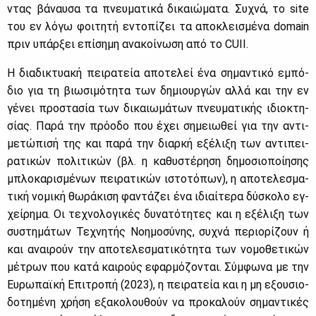
ντας βά­ναυ­σα τα πνευ­μα­τι­κά δι­καιώ­μα­τα. Συ­χνά, το site
του εν λό­γω φοι­τη­τή εντο­πί­ζει τα απο­κλει­σμέ­να domain
πριν υπάρ­ξει επί­ση­μη ανα­κοί­νω­ση από το CUII.
Η δια­δι­κτυα­κή πει­ρα­τεία απο­τε­λεί ένα ση­μα­ντι­κό εμπό­
διο για τη βιω­σι­μό­τη­τα των δη­μιουρ­γών αλ­λά και την εν
γέ­νει προ­στα­σία των δι­καιω­μά­των πνευ­μα­τι­κής ιδιο­κτη­
σί­ας. Πα­ρά την πρό­ο­δο που έχει ση­μειω­θεί για την αντι­
με­τώ­πι­σή της και πα­ρά την διαρ­κή εξέ­λι­ξη των αντι­πει­
ρα­τι­κών πο­λι­τι­κών (βλ. η κα­θυ­στέ­ρη­ση δη­μο­σιο­ποί­η­σης
μπλο­κα­ρι­σμέ­νων πει­ρα­τι­κών ιστο­τό­πων), η απο­τε­λε­σμα­
τι­κή νο­μι­κή θω­ρά­κι­ση φα­ντά­ζει ένα ιδιαί­τε­ρα δύ­σκο­λο εγ­
χεί­ρη­μα. Οι τε­χνο­λο­γι­κές δυ­να­τό­τη­τες και η εξέ­λι­ξη των
συ­στη­μά­των Τε­χνη­τής Νοη­μο­σύ­νης, συ­χνά πε­ριο­ρί­ζουν ή
και αναι­ρούν την απο­τε­λε­σμα­τι­κό­τη­τα των νο­μο­θε­τι­κών
μέ­τρων που κα­τά και­ρούς εφαρ­μό­ζο­νται. Σύμ­φω­να με την
Ευ­ρω­παϊ­κή Επι­τρο­πή (2023), η πει­ρα­τεία και η μη εξου­σιο­
δο­τη­μέ­νη χρή­ση εξα­κο­λου­θούν να προ­κα­λούν ση­μα­ντι­κές