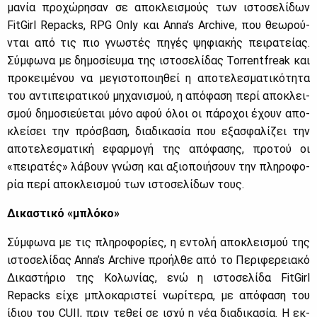
μα­νία προ­χώ­ρη­σαν σε απο­κλει­σμούς των ιστο­σε­λί­δων
FitGirl Repacks, RPG Only και Anna’s Archive, που θε­ω­ρού­
νται από τις πιο γνω­στές πη­γές ψη­φια­κής πει­ρα­τεί­ας.
Σύμ­φω­να με δη­μο­σί­ευ­μα της ιστο­σε­λί­δας Torrentfreak και
προ­κει­μέ­νου να με­γι­στο­ποι­η­θεί η απο­τε­λε­σμα­τι­κό­τη­τα
του αντι­πει­ρα­τι­κού μη­χα­νι­σμού, η από­φα­ση πε­ρί απο­κλει­
σμού δη­μο­σιεύ­ε­ται μό­νο αφού όλοι οι πά­ρο­χοι έχουν απο­
κλεί­σει την πρό­σβα­ση, δια­δι­κα­σία που εξα­σφα­λί­ζει την
απο­τε­λε­σμα­τι­κή εφαρ­μο­γή της από­φα­σης, προ­τού οι
«πει­ρα­τές» λά­βουν γνώ­ση και αξιο­ποι­ή­σουν την πλη­ρο­φο­
ρία πε­ρί απο­κλει­σμού των ιστο­σε­λί­δων τους.
Δι­κα­στι­κό
«
μπλό­κο
»
Σύμ­φω­να με τις πλη­ρο­φο­ρί­ες, η εντο­λή απο­κλει­σμού της
ιστο­σε­λί­δας Anna’s Archive προ­ήλ­θε από το Πε­ρι­φε­ρεια­κό
Δι­κα­στή­ριο της Κο­λω­νί­ας, ενώ η ιστο­σε­λί­δα FitGirl
Repacks εί­χε μπλο­κα­ρι­στεί νω­ρί­τε­ρα, με από­φα­ση του
ίδιου του CUII, πριν τε­θεί σε ισχύ η νέα δια­δι­κα­σία. Η εκ­