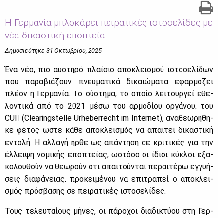
Η Γερμανία μπλοκάρει πειρατικές ιστοσελίδες με
νέα δικαστική εποπτεία
Δημοσιεύτηκε 31 Οκτωβρίου, 2025
Ένα νέο, πιο αυ­στη­ρό πλαί­σιο απο­κλει­σμού ιστο­σε­λί­δων
που πα­ρα­βιά­ζουν πνευ­μα­τι­κά δι­καιώ­μα­τα εφαρ­μό­ζει
πλέ­ον η Γερ­μα­νία. Το σύ­στη­μα, το οποίο λει­τουρ­γεί εθε­
λο­ντι­κά από το 2021 μέ­σω του αρ­μο­δί­ου ορ­γά­νου, του
CUII (Clearingstelle Urheberrecht im Internet), ανα­θε­ω­ρή­θη­
κε φέ­τος ώστε κά­θε απο­κλει­σμός να απαι­τεί δι­κα­στι­κή
εντο­λή. Η αλ­λα­γή ήρ­θε ως απά­ντη­ση σε κρι­τι­κές για την
έλ­λει­ψη νο­μι­κής επο­πτεί­ας, ωστό­σο οι ίδιοι κύ­κλοι εξα­
κο­λου­θούν να θε­ω­ρούν ότι απαι­τού­νται πε­ραι­τέ­ρω εγ­γυ­ή­
σεις δια­φά­νειας, προ­κει­μέ­νου να επι­τρα­πεί ο απο­κλει­
σμός πρό­σβα­σης σε πει­ρα­τι­κές ιστο­σε­λί­δες.
Τους τε­λευ­ταί­ους μή­νες, οι πά­ρο­χοι δια­δι­κτύ­ου στη Γερ­