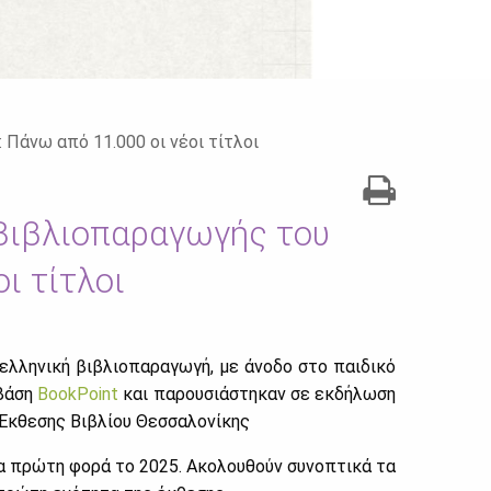
 Πάνω από 11.000 οι νέοι τίτλοι
 Βιβλιοπαραγωγής του
ι τίτλοι
­λη­νι­κή βι­βλιο­πα­ρα­γω­γή,
με άνο­δο στο παι­δι­κό
βά­ση
BookPoint
και πα­ρου­σιά­στη­καν σε εκ­δή­λω­ση
κ­θε­σης Βι­βλί­ου Θεσ­σα­λο­νί­κης
ια πρώ­τη φο­ρά το 2025. Ακο­λου­θούν συ­νο­πτι­κά τα