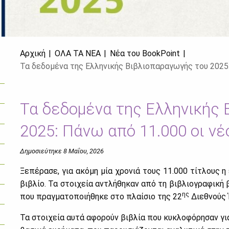
Αρχική
ΌΛΑ ΤΑ ΝΈΑ
Νέα του BookPoint
Τα δεδομένα της Ελληνικής Βιβλιοπαραγωγής του 2025:
Τα δεδομένα της Ελληνικής
2025: Πάνω από 11.000 οι νέο
Δημοσιεύτηκε 8 Μαΐου, 2026
Ξε­πέ­ρα­σε, για ακό­μη μία χρο­νιά τους 11.000 τί­τλους η ελ
βι­βλίο. Τα στοι­χεία αντλή­θη­καν από τη βι­βλιο­γρα­φι­κή 
ης
που πραγ­μα­το­ποι­ή­θη­κε στο πλαί­σιο της 22
Διε­θνούς Έ
Τα στοι­χεία αυ­τά αφο­ρούν βι­βλία που κυ­κλο­φό­ρη­σαν γ