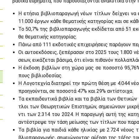
βα­σι­κά ευ­ρή­μα­τα, που πα­ρου­σιά­ζο­νται ανα­λυ­τι­κά στην
Η ετή­σια βι­βλιο­πα­ρα­γω­γή νέ­ων τί­τλων δεί­χνει να 
11.000 έρ­γων κά­θε θε­μα­τι­κής κα­τη­γο­ρί­ας και σε κά­θ
Το 50,7% της βι­βλιο­πα­ρα­γω­γής εκ­δί­δε­ται από 51 εκ­
θε θε­μα­τι­κής κα­τη­γο­ρί­ας.
Πά­νω από 111 εκ­δο­τι­κές επι­χει­ρή­σεις πα­ρά­γουν πε­
Οι αυ­το­εκ­δό­σεις, ξε­πέ­ρα­σαν στο 2025 τους 1.800 νέ­
σε­ων, ει­κά­ζε­ται βά­σι­μα, ότι εί­ναι πι­θα­νόν πολ­λα­πλά­
Η έκ­δο­ση βι­βλί­ων στη χώ­ρα μας σε πο­σο­στό 95,76
πους βι­βλιο­δε­σί­ας.
Η Λο­γο­τε­χνία δια­τη­ρεί την πρώ­τη θέ­ση με 4.044 νέ­ο
προη­γού­νται, σε πο­σο­στά 47% και 29% αντί­στοι­χα.
Τα εκ­παι­δευ­τι­κά βι­βλία και τα βι­βλία των Θε­τι­κών
τλοι των Θε­ω­ρη­τι­κών Επι­στη­μών, ση­μειώ­νουν μι­κρ
ντι των 2.314 του 2024. Η πα­ρα­γω­γή αυ­τή της κα­τη­
αντέ­στρε­ψε την τά­ση μεί­ω­σης των τί­τλων που πα­ρα
Τα βι­βλία για παι­διά κά­θε ηλι­κί­ας με 2.724 νέ­ους 
βλιο­πα­ρα­γω­γής, ση­μειώ­νο­ντας αύ­ξη­ση της τά­ξης