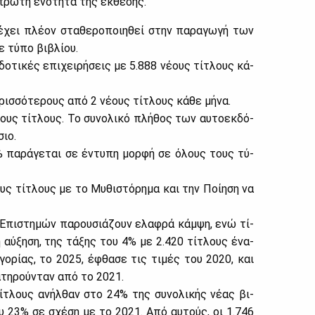
 πρώ­τη ενό­τη­τα της έκ­θε­σης.
έχει πλέ­ον στα­θε­ρο­ποι­η­θεί στην πα­ρα­γω­γή των
ε τύ­πο βι­βλί­ου.
δο­τι­κές επι­χει­ρή­σεις με 5.888 νέ­ους τί­τλους κά­
ρισ­σό­τε­ρους από 2 νέ­ους τί­τλους κά­θε μή­να.
ους τί­τλους. Το συ­νο­λι­κό πλή­θος των αυ­το­εκ­δό­
σιο.
% πα­ρά­γε­ται σε έντυ­πη μορ­φή σε όλους τους τύ­
υς τί­τλους με το Μυ­θι­στό­ρη­μα και την Ποί­η­ση να
 Επι­στη­μών πα­ρου­σιά­ζουν ελα­φρά κάμ­ψη, ενώ τί­
ή αύ­ξη­ση, της τά­ξης του 4% με 2.420 τί­τλους ένα­
γο­ρί­ας, το 2025, έφθα­σε τις τι­μές του 2020, και
­τη­ρού­νταν από το 2021.
τί­τλους ανήλ­θαν στο 24% της συ­νο­λι­κής νέ­ας βι­
 του 23% σε σχέ­ση με το 2021. Από αυ­τούς, οι 1.746