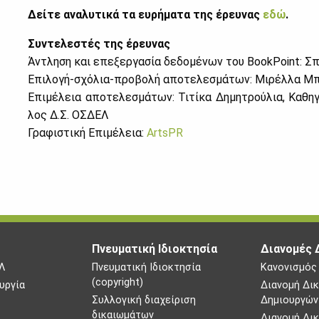
Δεί­τε ανα­λυ­τι­κά τα ευ­ρή­μα­τα της έρευ­νας
εδώ
.
Συ­ντε­λε­στές της έρευ­νας
Άντλη­ση και επε­ξερ­γα­σία δε­δο­μέ­νων του BookPoint: Σπύ
Επι­λο­γή-σχό­λια-προ­βο­λή απο­τε­λε­σμά­των: Μι­ρέλ­λα Μπ
Επι­μέ­λεια απο­τε­λε­σμά­των: Τι­τί­κα Δη­μη­τρού­λια, Κα­θ
λος Δ.Σ. ΟΣ­ΔΕΛ
Γρα­φι­στι­κή Επι­μέ­λεια:
ArtsPR
Πνευματική Ιδιοκτησία
Διανομές 
Λ
Πνευματική Ιδιοκτησία
Κανονισμός
(copyright)
υργία
Διανομή Δι
Συλλογική διαχείριση
Δημιουργών
δικαιωμάτων
Διανομή Δι