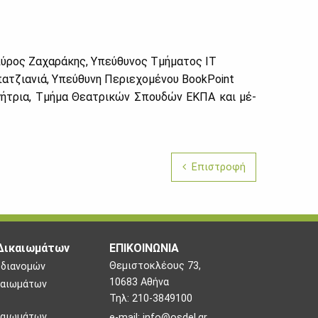
­ρος Ζα­χα­ρά­κης, Υπεύ­θυ­νος Τμή­μα­τος ΙΤ
α­τζια­νιά, Υπεύ­θυ­νη Πε­ριε­χο­μέ­νου BookPoint
η­γή­τρια, Τμή­μα Θε­α­τρι­κών Σπου­δών ΕΚ­ΠΑ και μέ­
Επιστροφή
Δικαιωμάτων
ΕΠΙΚΟΙΝΩΝΙΑ
Θεμιστοκλέους 73,
 διανομών
10683 Αθήνα
καιωμάτων
Τηλ: 210-3849100
καιωμάτων
e-mail:
info@osdel.gr