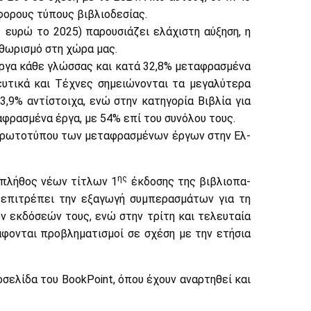
φο­ρους τύ­πους βι­βλιο­δε­σί­ας.
ευ­ρώ το 2025) πα­ρου­σιά­ζει ελά­χι­στη αύ­ξη­ση, η
­θω­ρι­σμό στη χώ­ρα μας.
ρ­γα κά­θε γλώσ­σας και κα­τά 32,8% με­τα­φρα­σμέ­να
υ­τι­κά και Τέ­χνες ση­μειώ­νο­νται τα με­γα­λύ­τε­ρα
3,9% αντί­στοι­χα, ενώ στην κα­τη­γο­ρία Βι­βλία για
τα­φρα­σμέ­να έρ­γα, με 54% επί του συ­νό­λου τους.
 πρω­το­τύ­που των με­τα­φρα­σμέ­νων έρ­γων στην Ελ­
ης
ο πλή­θος νέ­ων τί­τλων 1
έκ­δο­σης της βι­βλιο­πα­
υ επι­τρέ­πει την εξα­γω­γή συ­μπε­ρα­σμά­των για τη
ων εκ­δό­σε­ών τους, ενώ στην τρί­τη και τε­λευ­ταία
ρά­φο­νται προ­βλη­μα­τι­σμοί σε σχέ­ση με την ετή­σια
το­σε­λί­δα του BookPoint, όπου έχουν αναρ­τη­θεί και