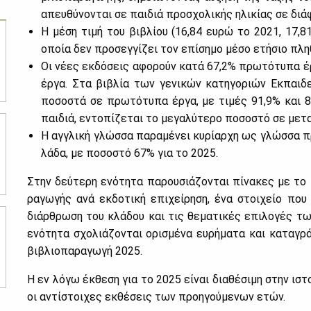
απευ­θύ­νο­νται σε παι­διά προ­σχο­λι­κής ηλι­κί­ας σε διά­
Η μέ­ση τι­μή του βι­βλί­ου (16,84 ευ­ρώ το 2021, 17,81 
οποία δεν προ­σεγ­γί­ζει τον επί­ση­μο μέ­σο ετή­σιο πλη
Οι νέ­ες εκ­δό­σεις αφο­ρούν κα­τά 67,2% πρω­τό­τυ­πα έ
έρ­γα. Στα βι­βλία των γε­νι­κών κα­τη­γο­ριών Εκ­παι­δε
πο­σο­στά σε πρω­τό­τυ­πα έρ­γα, με τι­μές 91,9% και 8
παι­διά, εντο­πί­ζε­ται το με­γα­λύ­τε­ρο πο­σο­στό σε με­
Η αγ­γλι­κή γλώσ­σα πα­ρα­μέ­νει κυ­ρί­αρ­χη ως γλώσ­σα
λά­δα, με πο­σο­στό 67% για το 2025.
Στην δεύ­τε­ρη ενό­τη­τα πα­ρου­σιά­ζο­νται πί­να­κες με τ
ρα­γω­γής ανά εκ­δο­τι­κή επι­χεί­ρη­ση, ένα στοι­χείο πο
διάρ­θρω­ση του κλά­δου και τις θε­μα­τι­κές επι­λο­γές τ
ενό­τη­τα σχο­λιά­ζο­νται ορι­σμέ­να ευ­ρή­μα­τα και κα­τα­γ
βι­βλιο­πα­ρα­γω­γή 2025.
Η εν λό­γω έκ­θε­ση για το 2025 εί­ναι δια­θέ­σι­μη στην ισ
οι αντί­στοι­χες εκ­θέ­σεις των προη­γού­με­νων ετών.